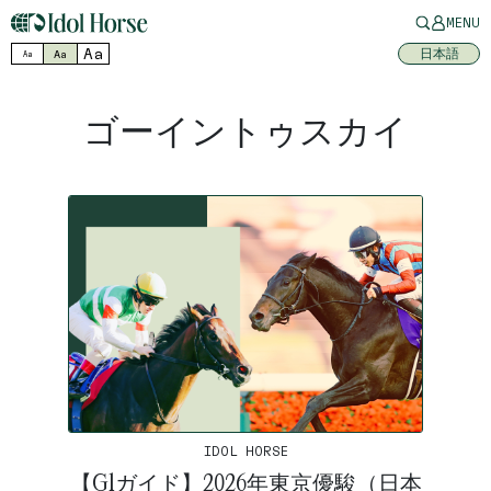
MENU
Aa
日本語
Aa
Aa
ゴーイントゥスカイ
IDOL HORSE
【G1ガイド】2026年東京優駿（日本