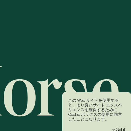
この Web サイトを使用する
と、より良いサイト エクスペ
リエンスを確保するために
Cookie ボックスの使用に同意
したことになります。
→ Got it