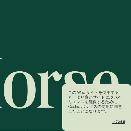
この Web サイトを使用する
と、より良いサイト エクスペ
リエンスを確保するために
Cookie ボックスの使用に同意
したことになります。
→ Got it