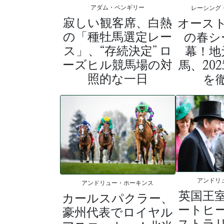
アダム・ペンギリー
レーシング
寂しい観客席、白熱
オース
の「種牡馬選定レー
の春シ
ス」、“存続決定” ロ
幕！地
ーズヒル競馬場の対
馬、20
照的な一日
を
アンドリ
アンドリュー・ホーキンス
英国王
カールスパクラー、
ートヒ
豪州代表でロイヤル
ストラ