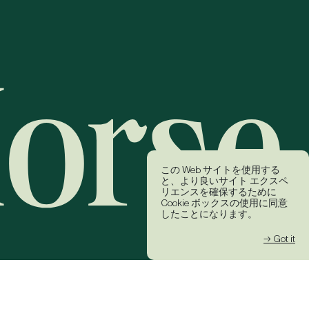
この Web サイトを使用する
と、より良いサイト エクスペ
リエンスを確保するために
Cookie ボックスの使用に同意
したことになります。
→ Got it