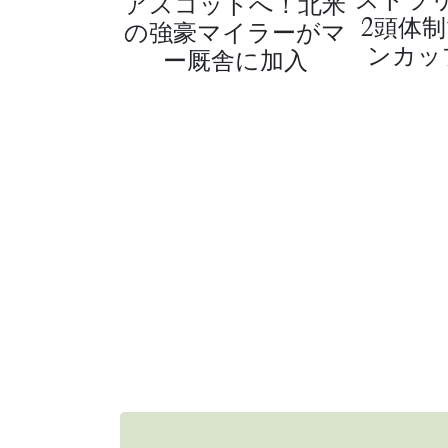
アスコットへ！北米
2頭体
の強豪マイラーがマ
ンカッ
ー厩舎に加入