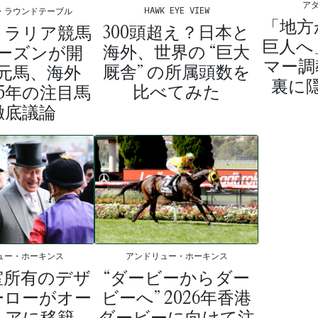
ア
HAWK EYE VIEW
・ラウンドテーブル
「地方
300頭超え？日本と
トラリア競馬
巨人へ
海外、世界の “巨大
ーズンが開
マー調
厩舎” の所属頭数を
元馬、海外
裏に
比べてみた
25年の注目馬
徹底議論
ュー・ホーキンス
アンドリュー・ホーキンス
室所有のデザ
“ダービーからダー
ーローがオー
ビーへ” 2026年香港
リアに移籍、
ダービーに向けて注