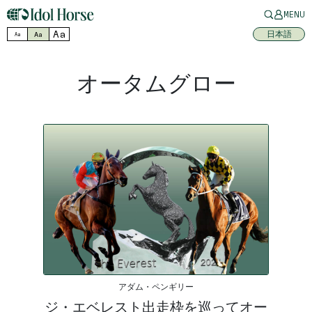
MENU
Aa
日本語
Aa
Aa
オータムグロー
アダム・ペンギリー
ジ・エベレスト出走枠を巡ってオー