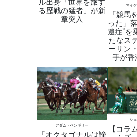
ル出身「世界を旅す
マイ
る歴戦の猛者」が新
「競馬
章突入
った」落
遺症”を
たなス
ーサン
手が香
シ
アダム・ペンギリー
【コラ
「オクタゴナルは諦