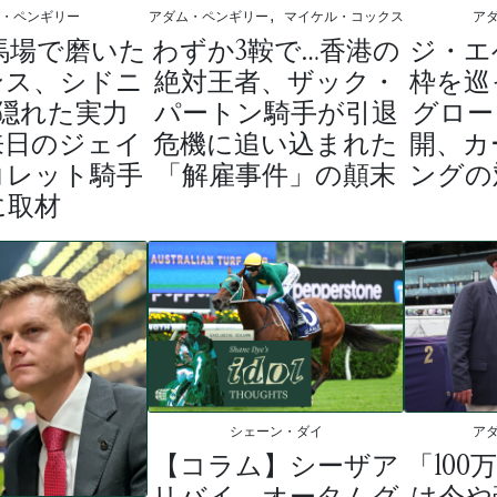
ム・ペンギリー
アダム・ペンギリー, マイケル・コックス
ア
馬場で磨いた
わずか3鞍で…香港の
ジ・エ
ンス、シドニ
絶対王者、ザック・
枠を巡
隠れた実力
パートン騎手が引退
グロー
来日のジェイ
危機に追い込まれた
開、カ
コレット騎手
「解雇事件」の顛末
ングの
に取材
シェーン・ダイ
ア
【コラム】シーザア
「10
リバイ、オータムグ
は今や