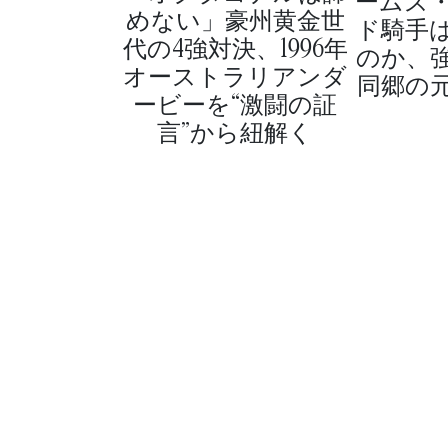
ームズ
めない」豪州黄金世
ド騎手
代の4強対決、1996年
のか、
オーストラリアンダ
同郷の
ービーを“激闘の証
言”から紐解く