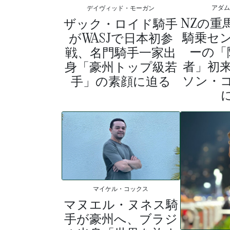
アダ
デイヴィッド・モーガン
NZの重
ザック・ロイド騎手
騎乗セ
がWASJで日本初参
ーの「
戦、名門騎手一家出
者」初
身「豪州トップ級若
ソン・
手」の素顔に迫る
マイケル・コックス
マヌエル・ヌネス騎
手が豪州へ、ブラジ