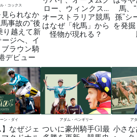
ロー、ウィンクス…
馬、
ケル・コックス
を見られなか
オーストラリア競馬
孫”シ
馬事故の“後
はなぜ「牝馬」から
を発掘
乗り越えて新
怪物が現れる？
テージへ、イ
・ブラウン騎
港デビュー
ェーン・ダイ
アダム・ペンギリー
ア
ム】なぜジェ
ついに豪州騎手G1最
小さな