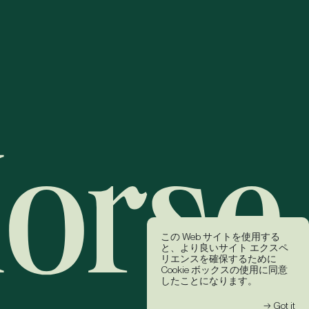
この Web サイトを使用する
と、より良いサイト エクスペ
リエンスを確保するために
Cookie ボックスの使用に同意
したことになります。
→ Got it