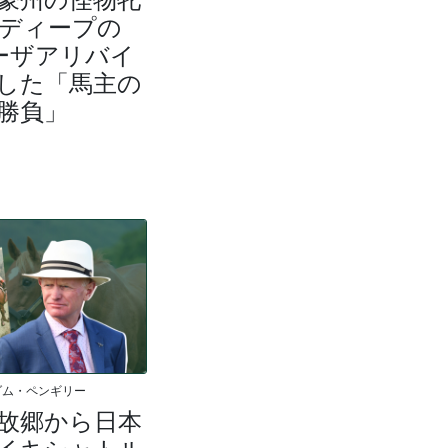
“ディープの
ーザアリバイ
した「馬主の
勝負」
ダム・ペンギリー
故郷から日本