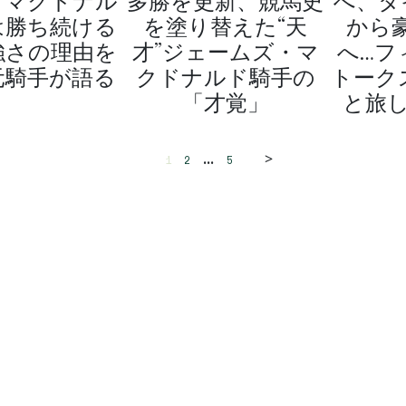
・マクドナル
多勝を更新、競馬史
へ、タ
は勝ち続ける
を塗り替えた“天
から
強さの理由を
才”ジェームズ・マ
へ…フ
元騎手が語る
クドナルド騎手の
トーク
「才覚」
と旅し
>
...
1
2
5