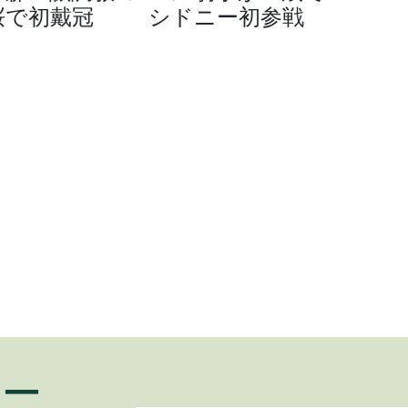
桜で初戴冠
シドニー初参戦
ュー