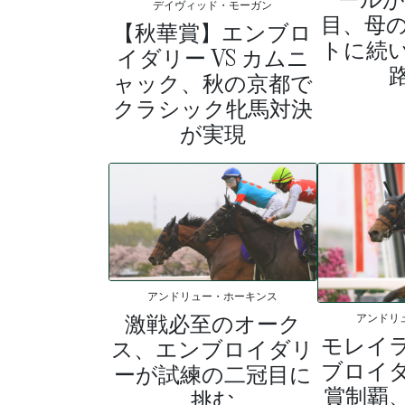
デイヴィッド・モーガン
目、母
【秋華賞】エンブロ
トに続
イダリー VS カムニ
ャック、秋の京都で
クラシック牝馬対決
が実現
アンドリュー・ホーキンス
激戦必至のオーク
アンドリ
モレイ
ス、エンブロイダリ
ブロイ
ーが試練の二冠目に
賞制覇
挑む