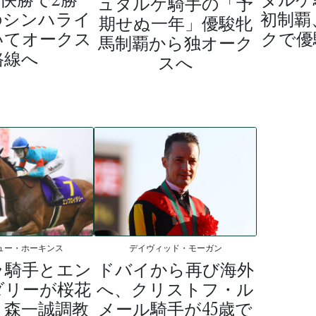
ュタルケ騎手の「予
のシンハライ
初制覇
期せぬ一年」優駿牝
いてオークス
クで優
馬制覇から独オーク
路線へ
スへ
ュー・ホーキンス
デイヴィッド・モーガン
ラ騎手とエン
ドバイから再び海外
ダリーが桜花
へ、クリストフ・ル
、森一誠調教
メール騎手が45歳で