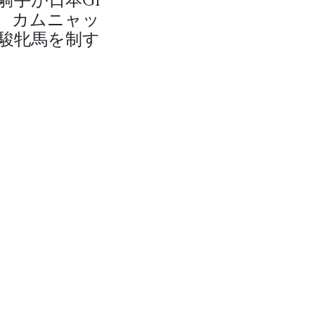
、カムニャッ
駿牝馬を制す