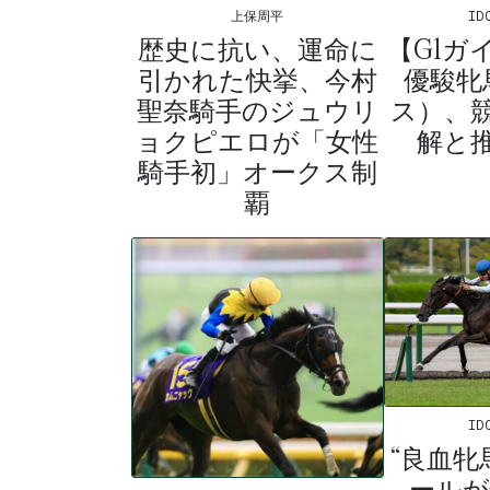
上保周平
ID
歴史に抗い、運命に
【G1ガイ
引かれた快挙、今村
優駿牝
聖奈騎手のジュウリ
ス）、
ョクピエロが「女性
解と
騎手初」オークス制
覇
ID
“良血牝
ールが