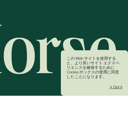
この Web サイトを使用する
と、より良いサイト エクスペ
リエンスを確保するために
Cookie ボックスの使用に同意
したことになります。
→ Got it