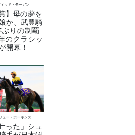
ヴィッド・モーガン
賞】母の夢を
娘か、武豊騎
年ぶりの制覇
年のクラシッ
が開幕！
リュー・ホーキンス
叶った」シュ
騎手が日本G1