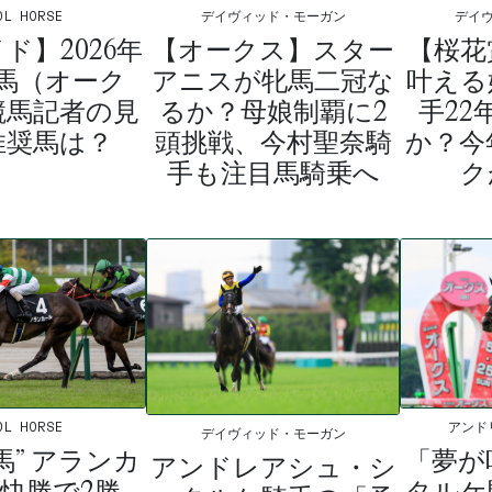
OL HORSE
デイヴィッド・モーガン
デイ
ド】2026年
【オークス】スター
【桜花
馬（オーク
アニスが牝馬二冠な
叶える
競馬記者の見
るか？母娘制覇に2
手22
推奨馬は？
頭挑戦、今村聖奈騎
か？今
手も注目馬騎乗へ
ク
OL HORSE
アンド
デイヴィッド・モーガン
馬” アランカ
「夢が
アンドレアシュ・シ
快勝で2勝
タルケ