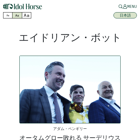
MENU
Aa
日本語
Aa
Aa
エイドリアン・ボット
アダム・ペンギリー
オータムグロー敗れる サーデリウス