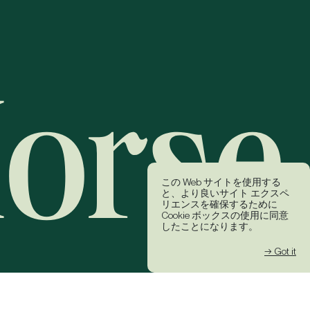
この Web サイトを使用する
と、より良いサイト エクスペ
リエンスを確保するために
Cookie ボックスの使用に同意
したことになります。
→ Got it