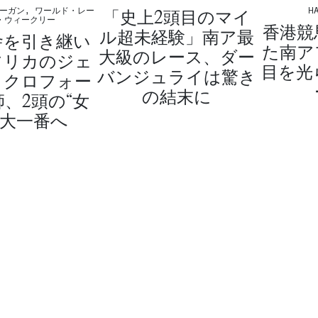
「史上2頭目のマイ
HA
ーガン, ワールド・レー
・ウィークリー
香港競
ル超未経験」南ア最
舎を引き継い
た南ア
大級のレース、ダー
フリカのジェ
目を光
バンジュライは驚き
・クロフォー
の結末に
、2頭の“女
で大一番へ