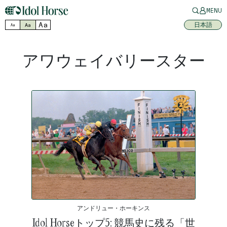
MENU
Aa
日本語
Aa
Aa
アワウェイバリースター
アンドリュー・ホーキンス
Idol Horseトップ5: 競馬史に残る「世