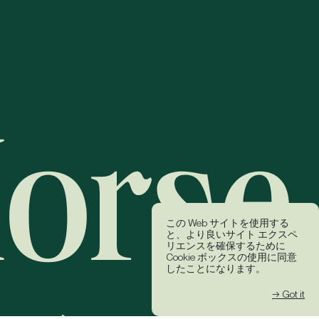
この Web サイトを使用する
と、より良いサイト エクスペ
リエンスを確保するために
Cookie ボックスの使用に同意
したことになります。
→ Got it