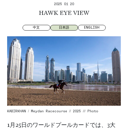
2025 01 20
HAWK EYE VIEW
中文
日本語
ENGLISH
KABIRKHAN / Meydan Racecourse // 2025 /// Photo
1月25日のワールドプールカードでは、3大