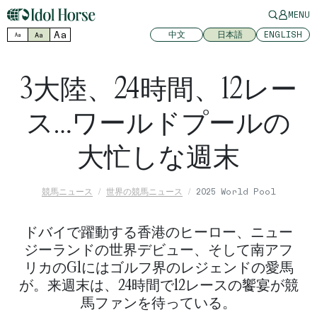
MENU
Aa
中文
日本語
ENGLISH
Aa
Aa
3大陸、24時間、12レー
ス…ワールドプールの
大忙しな週末
競馬ニュース
世界の競馬ニュース
2025 World Pool
ドバイで躍動する香港のヒーロー、ニュー
ジーランドの世界デビュー、そして南アフ
リカのG1にはゴルフ界のレジェンドの愛馬
が。来週末は、24時間で12レースの饗宴が競
馬ファンを待っている。