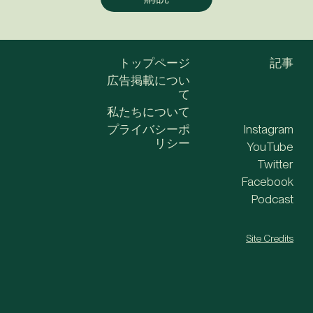
トップページ
記事
広告掲載につい
て
私たちについて
プライバシーポ
Instagram
リシー
YouTube
Twitter
Facebook
Podcast
Site Credits