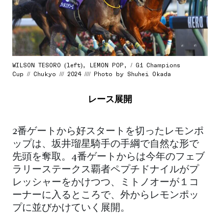
WILSON TESORO (left), LEMON POP, / G1 Champions
Cup // Chukyo /// 2024 //// Photo by Shuhei Okada
レース展開
2番ゲートから好スタートを切ったレモンポ
ップは、坂井瑠星騎手の手綱で自然な形で
先頭を奪取。4番ゲートからは今年のフェブ
ラリーステークス覇者ペプチドナイルがプ
レッシャーをかけつつ、ミトノオーが１コ
ーナーに入るところで、外からレモンポッ
プに並びかけていく展開。