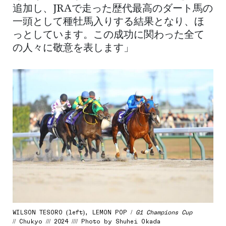
追加し、JRAで走った歴代最高のダート馬の
一頭として種牡馬入りする結果となり、ほ
っとしています。この成功に関わった全て
の人々に敬意を表します」
WILSON TESORO (left), LEMON POP /
G1 Champions Cup
// Chukyo /// 2024 //// Photo by Shuhei Okada