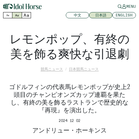
MENU
Aa
中文
日本語
ENGLISH
Aa
Aa
レモンポップ、有終の
美を飾る爽快な引退劇
競馬ニュース
日本競馬ニュース
ゴドルフィンの代表馬レモンポップが史上2
頭目のチャンピオンズカップ連覇を果た
し、有終の美を飾るラストランで歴史的な
『再現』を演出した。
2024 12 02
アンドリュー・ホーキンス