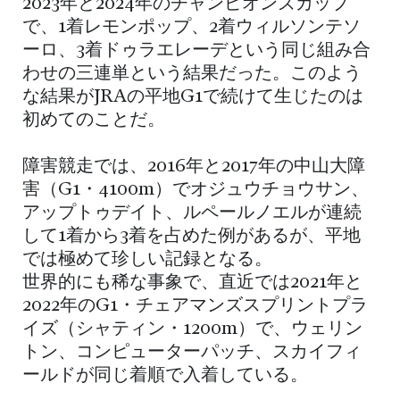
2023年と2024年のチャンピオンズカップ
で、1着レモンポップ、2着ウィルソンテソ
ーロ、3着ドゥラエレーデという同じ組み合
わせの三連単という結果だった。このよう
な結果がJRAの平地G1で続けて生じたのは
初めてのことだ。
障害競走では、2016年と2017年の中山大障
害（G1・4100m）でオジュウチョウサン、
アップトゥデイト、ルペールノエルが連続
して1着から3着を占めた例があるが、平地
では極めて珍しい記録となる。
世界的にも稀な事象で、直近では2021年と
2022年のG1・チェアマンズスプリントプラ
イズ（シャティン・1200m）で、ウェリン
トン、コンピューターパッチ、スカイフィ
ールドが同じ着順で入着している。