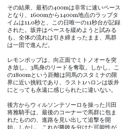
その結果、最初の400mは非常に速いペース
となり、1600mから1400m地点のラップタ
イムは11.0秒と、この日唯一の11秒台が記録
された。坂井はペースを緩めようと試みる
も、全体の流れは引き締まったまま、馬群
は一団で進んだ。
レモンポップは、向正面でミトノオーを突
き放し、3馬身のリードを奪取。しかし、こ
の1800mという距離は同馬のスタミナの限
界に近い挑戦であり、ラスト1ハロンは坂井
にとっても永遠に感じられたに違いない。
後方からウィルソンテソーロを操った川田
将雅騎手は、最後のコーナーで馬群に包ま
れたものの、進路を見い出して追撃を開
始。しかし、これが勝敗を分けた可能性が