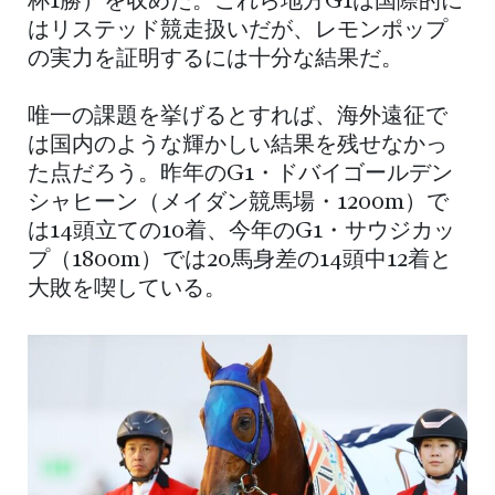
杯1勝）を収めた。これら地方G1は国際的に
はリステッド競走扱いだが、レモンポップ
の実力を証明するには十分な結果だ。
唯一の課題を挙げるとすれば、海外遠征で
は国内のような輝かしい結果を残せなかっ
た点だろう。昨年のG1・ドバイゴールデン
シャヒーン（メイダン競馬場・1200m）で
は14頭立ての10着、今年のG1・サウジカッ
プ（1800m）では20馬身差の14頭中12着と
大敗を喫している。