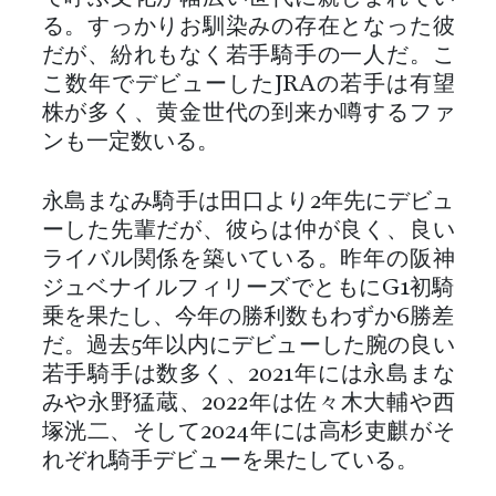
る。すっかりお馴染みの存在となった彼
だが、紛れもなく若手騎手の一人だ。こ
こ数年でデビューしたJRAの若手は有望
株が多く、黄金世代の到来か噂するファ
ンも一定数いる。
永島まなみ騎手は田口より2年先にデビュ
ーした先輩だが、彼らは仲が良く、良い
ライバル関係を築いている。昨年の阪神
ジュベナイルフィリーズでともにG1初騎
乗を果たし、今年の勝利数もわずか6勝差
だ。過去5年以内にデビューした腕の良い
若手騎手は数多く、2021年には永島まな
みや永野猛蔵、2022年は佐々木大輔や西
塚洸二、そして2024年には高杉吏麒がそ
れぞれ騎手デビューを果たしている。