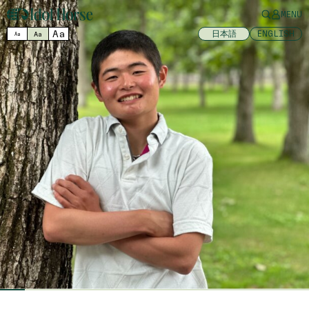
MENU
Aa
日本語
ENGLISH
Aa
Aa