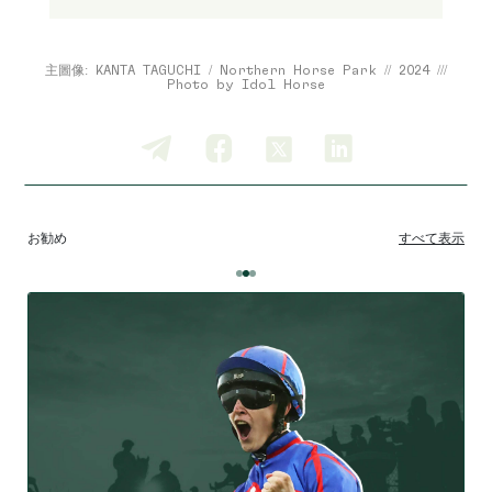
主圖像: KANTA TAGUCHI / Northern Horse Park // 2024 ///
Photo by Idol Horse
お勧め
すべて表示