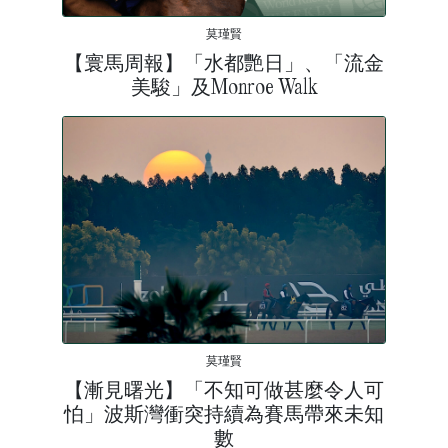
莫瑾賢
【寰馬周報】「水都艷日」、「流金
美駿」及Monroe Walk
莫瑾賢
【漸見曙光】「不知可做甚麼令人可
怕」波斯灣衝突持續為賽馬帶來未知
數