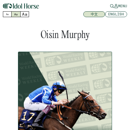
MENU
Aa
中文
ENGLISH
Aa
Aa
Oisin Murphy