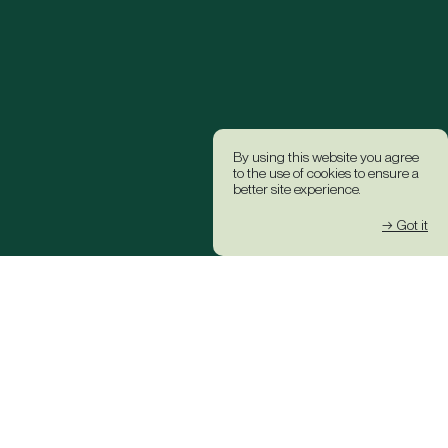
By using this website you agree
to the use of cookies to ensure a
better site experience.
→ Got it