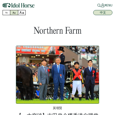
MENU
Aa
中文
Aa
Aa
Northern Farm
莫瑾賢