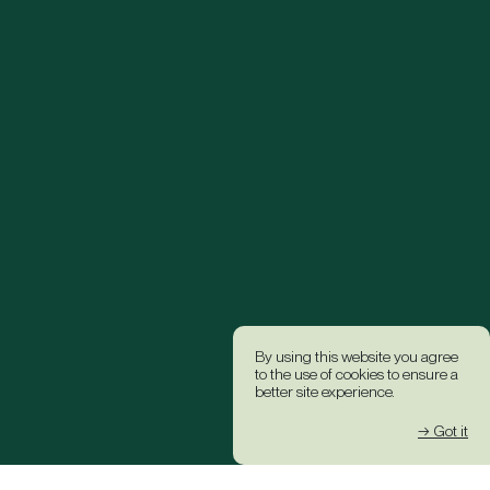
By using this website you agree
to the use of cookies to ensure a
better site experience.
→ Got it