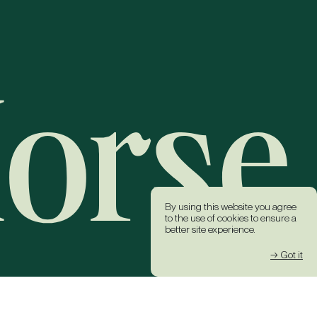
By using this website you agree
to the use of cookies to ensure a
better site experience.
→ Got it