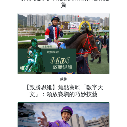
負
戴勝
【致勝思維】焦點賽駒「數字天
文」：領放賽駒的巧妙技藝