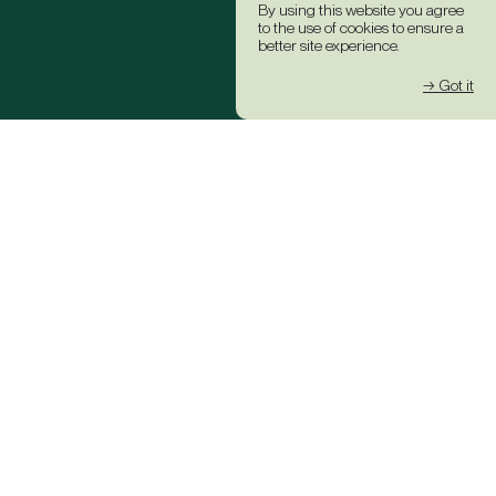
By using this website you agree
to the use of cookies to ensure a
better site experience.
→ Got it