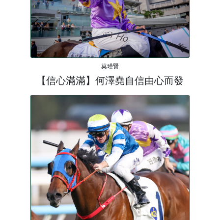
莫瑾賢
【信心滿滿】何澤堯自信由心而發