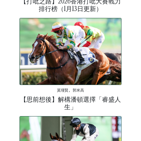
【打吡之路】2026香港打吡大賽戰力
排行榜（1月13日更新）
莫瑾賢, 郭米高
【思前想後】解構潘頓選擇「睿盛人
生」