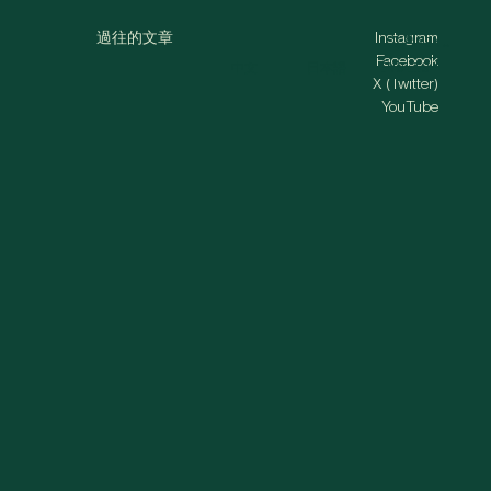
過往的文章
Instagram
MENU
Facebook
中文
日本語
ENGLISH
X (Twitter)
YouTube