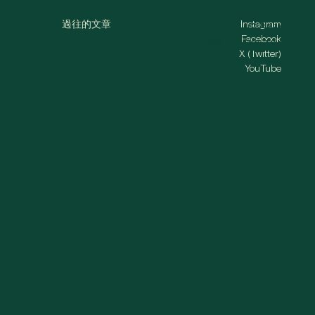
過往的文章
Instagram
MENU
Facebook
中文
日本語
ENGLISH
X (Twitter)
YouTube