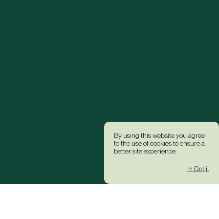
By using this website you agree
to the use of cookies to ensure a
better site experience.
→ Got it