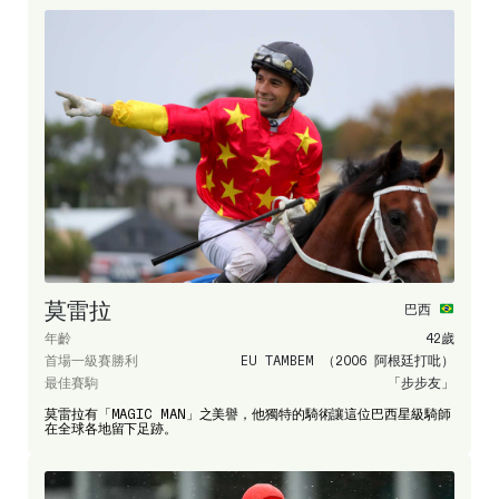
莫雷拉
巴西
年齡
42歲
首場一級賽勝利
EU TAMBEM （2006 阿根廷打吡）
最佳賽駒
「步步友」
莫雷拉有「MAGIC MAN」之美譽，他獨特的騎術讓這位巴西星級騎師
在全球各地留下足跡。