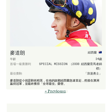
麥道朗
紐西蘭
年齡
34歲
首場一級賽勝利
SPECIAL MISSION （2008 紐西蘭育馬者錦
標）
最佳賽駒
「浪漫勇士」
麥道朗從小就是騎術精英，在他的故鄉紐西蘭急速冒起，然後在澳洲
贏得冠軍，並最終獲得「全球最佳」榮譽。
« Previous
1
2
Page
Page