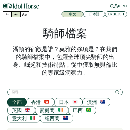
MENU
Aa
中文
日本語
ENGLISH
Aa
Aa
騎師檔案
潘頓的宿敵是誰？莫雅的強項是？在我們
的騎師檔案中，包羅全球頂尖騎師的出
身、崛起和技術特點，從中獲取無與倫比
的專家級洞察力。
全部
香港
日本
澳洲
英國
愛爾蘭
巴西
意大利
紐西蘭