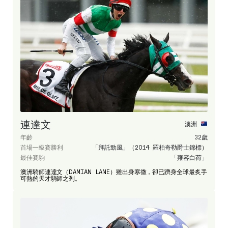
連達文
澳洲
年齡
32歲
首場一級賽勝利
「拜託勁風」（2014 羅柏奇勒爵士錦標）
最佳賽駒
「雍容白荷」
澳洲騎師連達文（DAMIAN LANE）雖出身寒微，卻已躋身全球最炙手
可熱的天才騎師之列。