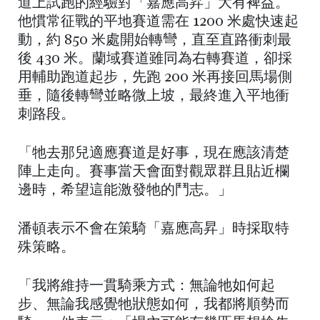
道上試跑的經驗對「嘉應高昇」大有裨益。
他慣常征戰的平地賽道需在 1200 米處快速起
動，約 850 米處開始轉彎，直至直路衝刺最
後 430 米。蘭域賽道雖同為右轉賽道，卻採
用輔助跑道起步，先跑 200 米再接回馬場側
垂，隨後轉彎並略微上坡，最終進入平地衝
刺路段。
「牠去那兒適應賽道是好事，現在應該清楚
陣上走向。賽事當天會面對觀眾群且貼近欄
邊時，希望這能激發牠的鬥志。」
潘頓表示不會在策騎「嘉應高昇」時採取特
殊策略。
「我將維持一貫騎乘方式：無論牠如何起
步、無論我感覺牠狀態如何，我都將順勢而