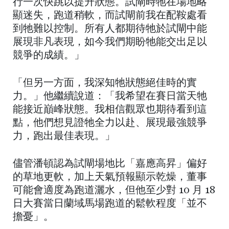
行一次快跳以提升狀態。試閘時牠在場地略
顯迷失，跑道稍軟，而試閘前我在配鞍處看
到牠難以控制。所有人都期待牠於試閘中能
展現非凡表現，如今我們期盼牠能交出足以
競爭的成績。」
「但另一方面，我深知牠狀態絕佳時的實
力。」他繼續說道：「我希望在賽日當天牠
能接近巔峰狀態。我相信觀眾也期待看到這
點，他們想見證牠全力以赴、展現最強競爭
力，跑出最佳表現。」
儘管潘頓認為試閘場地比「嘉應高昇」偏好
的草地更軟，加上天氣預報顯示乾燥，董事
可能會適度為跑道灑水，但他至少對 10 月 18
日大賽當日蘭域馬場跑道的鬆軟程度「並不
擔憂」。