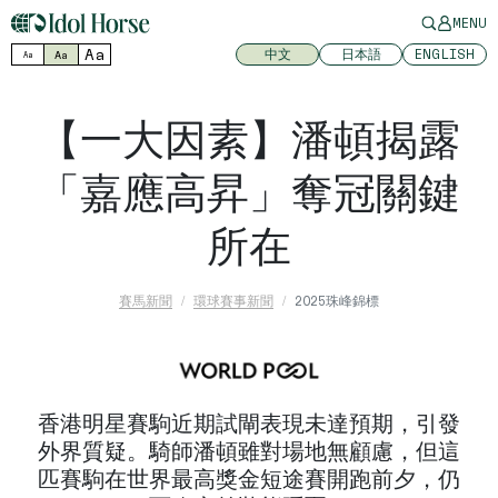
MENU
Aa
中文
日本語
ENGLISH
Aa
Aa
【一大因素】潘頓揭露
「嘉應高昇」奪冠關鍵
所在
賽馬新聞
環球賽事新聞
2025珠峰錦標
香港明星賽駒近期試閘表現未達預期，引發
外界質疑。騎師潘頓雖對場地無顧慮，但這
匹賽駒在世界最高獎金短途賽開跑前夕，仍