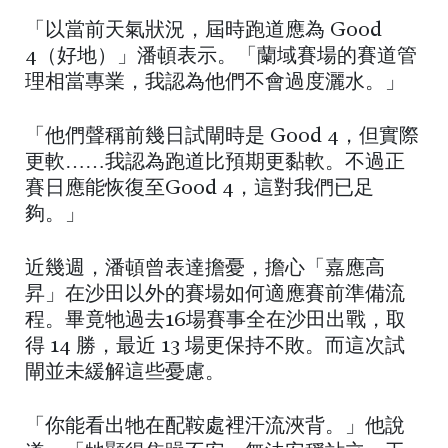
「以當前天氣狀況，屆時跑道應為 Good
4（好地）」潘頓表示。「蘭域賽場的賽道管
理相當專業，我認為他們不會過度灑水。」
「他們聲稱前幾日試閘時是 Good 4，但實際
更軟……我認為跑道比預期更黏軟。不過正
賽日應能恢復至Good 4，這對我們已足
夠。」
近幾週，潘頓曾表達擔憂，擔心「嘉應高
昇」在沙田以外的賽場如何適應賽前準備流
程。畢竟牠過去16場賽事全在沙田出戰，取
得 14 勝，最近 13 場更保持不敗。而這次試
閘並未緩解這些憂慮。
「你能看出牠在配鞍處裡汗流浹背。」他說