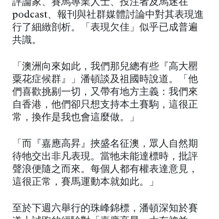
評論家、賽馬專業人士、投注者及馬迷在
podcast、報刊與社群媒體討論中對其表現進
行了細緻剖析。「表現欠佳」似乎已成普遍
共識。
「澳洲向來如此，我們那兒總有些『高大罌
粟花症候群』」潘頓談及祖國時說道。「他
們喜歡挑剔一切，又帶有地方主義：我們來
自香港，他們卻只想支持本土賽駒，這很正
常，換作是我也會這麼做。」
「而『嘉應高昇』挾盛名征澳，眾人自然期
待牠交出非凡表現。當牠未能達標時，批評
聲浪便隨之而來。每個人都有權表達意見，
這很正常，賽馬運動本就如此。」
至於下週六舉行的珠峰錦標，潘頓深知於賽