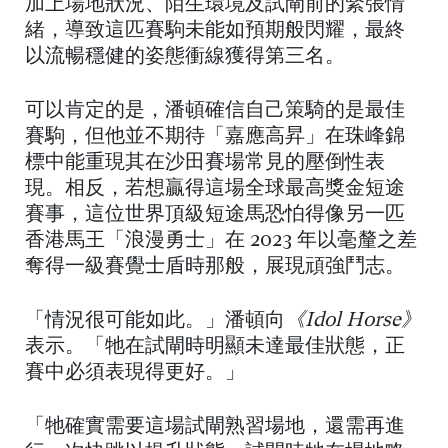
加上場地狀況、陌生環境及試閘前的緊張情
緒，導致這匹賽駒未能如預期般閃耀，最終
以流暢穩健的姿態衝線獲得第三名。
可以肯定的是，潘頓確信自己策騎的是最佳
賽駒，但他並不期待「嘉應高昇」在珠峰錦
標中能重現其在沙田賽場常見的壓倒性表
現。相反，若想贏得這場全球最高獎金短途
賽事，這位世界頂級短途馬恐怕得像另一匹
香港馬王「浪漫勇士」在 2023 年以毫釐之差
奪得一級賽覺士盾時那般，展現頑強鬥志。
「情況很可能如此。」潘頓向
《Idol Horse》
表示。「牠在試閘時明顯未達最佳狀態，正
賽中必須表現得更好。」
「牠確實需要這場試閘熟習場地，還需再進