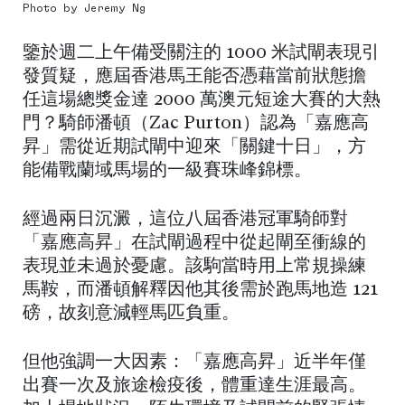
Photo by Jeremy Ng
鑒於週二上午備受關注的 1000 米試閘表現引
發質疑，應屆香港馬王能否憑藉當前狀態擔
任這場總獎金達 2000 萬澳元短途大賽的大熱
門？騎師潘頓（Zac Purton）認為「嘉應高
昇」需從近期試閘中迎來「關鍵十日」，方
能備戰蘭域馬場的一級賽珠峰錦標。
經過兩日沉澱，這位八屆香港冠軍騎師對
「嘉應高昇」在試閘過程中從起閘至衝線的
表現並未過於憂慮。該駒當時用上常規操練
馬鞍，而潘頓解釋因他其後需於跑馬地造 121
磅，故刻意減輕馬匹負重。
但他強調一大因素：「嘉應高昇」近半年僅
出賽一次及旅途檢疫後，體重達生涯最高。