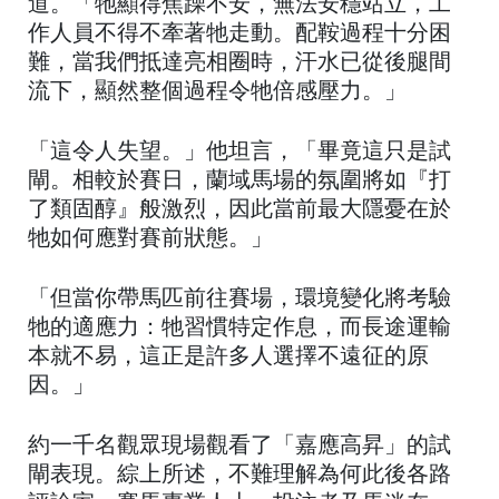
道。「牠顯得焦躁不安，無法安穩站立，工
作人員不得不牽著牠走動。配鞍過程十分困
難，當我們抵達亮相圈時，汗水已從後腿間
流下，顯然整個過程令牠倍感壓力。」
「這令人失望。」他坦言，「畢竟這只是試
閘。相較於賽日，蘭域馬場的氛圍將如『打
了類固醇』般激烈，因此當前最大隱憂在於
牠如何應對賽前狀態。」
「但當你帶馬匹前往賽場，環境變化將考驗
牠的適應力：牠習慣特定作息，而長途運輸
本就不易，這正是許多人選擇不遠征的原
因。」
約一千名觀眾現場觀看了「嘉應高昇」的試
閘表現。綜上所述，不難理解為何此後各路