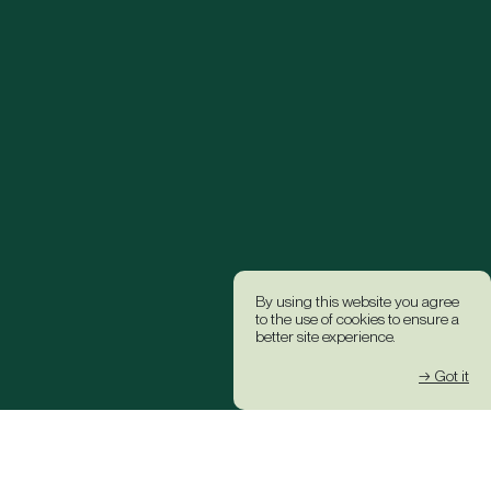
By using this website you agree
to the use of cookies to ensure a
better site experience.
→ Got it