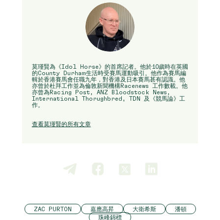
莫瑾賢為《Idol Horse》的首席記者。他於10歲時在英國
的County Durham生活時受賽馬運動吸引。他作為賽馬編
輯於香港賽馬會任職九年，對香港及日本賽馬甚有認識。他
亦曾於杜拜工作並為倫敦新聞機構Racenews 工作數載。他
亦曾為Racing Post, ANZ Bloodstock News,
International Thorughbred, TDN 及《競馬論》工
作。
查看莫瑾賢的所有文章
ZAC PURTON
嘉應高昇
大衛希斯
潘頓
珠峰錦標