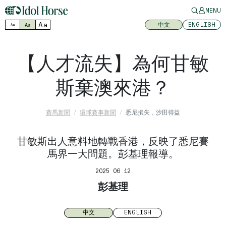
MENU
Aa
中文
ENGLISH
Aa
Aa
【人才流失】為何甘敏
斯棄澳來港？
賽馬新聞
環球賽事新聞
悉尼損失，沙田得益
甘敏斯出人意料地轉戰香港，反映了悉尼賽
馬界一大問題。彭基理報導。
2025 06 12
彭基理
中文
ENGLISH