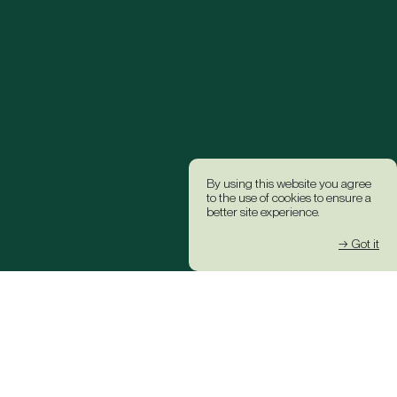
By using this website you agree
to the use of cookies to ensure a
better site experience.
→ Got it