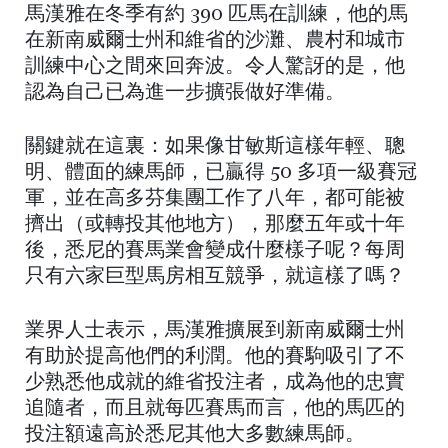
馬漢雅在冬季有約 390 匹馬在訓練，他的馬
在新南威爾士州和維省的沙灘、農村和城市
訓練中心之間來回奔波。令人驚訝的是，他
認為自己已為進一步擴張做好準備。
關鍵就在這裏：如果像甘敏斯這樣年輕、聰
明、體面的練馬師，已贏得 50 多項一級賽冠
軍，並在高多芬集團工作了八年，都可能被
擠出（或轉投其他地方），那麼五年或十年
後，悉尼的賽馬業會變成什麼樣子呢？每周
只有六家巨型馬房相互競爭，就這樣了嗎？
業界人士表示，馬漢雅擴展到新南威爾士州
有助於提高他們的利潤。他的賽駒吸引了不
少熟悉他成就的維省投注者，成為他的忠實
追隨者，而且就每匹賽馬而言，他的馬匹的
投注額遠高於悉尼其他大多數練馬師。