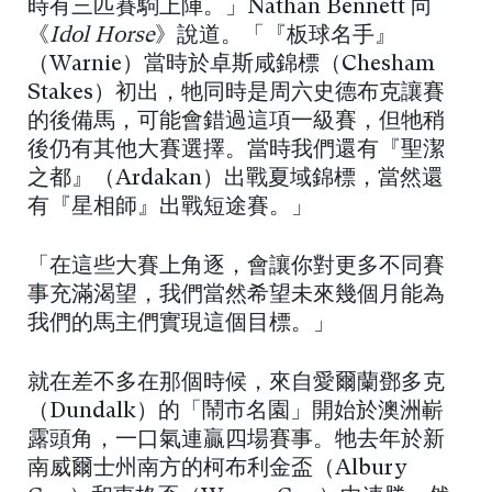
時有三匹賽駒上陣。」Nathan Bennett 向
《
Idol Horse
》說道。「『板球名手』
（Warnie）當時於卓斯咸錦標（Chesham
Stakes）初出，牠同時是周六史德布克讓賽
的後備馬，可能會錯過這項一級賽，但牠稍
後仍有其他大賽選擇。當時我們還有『聖潔
之都』（Ardakan）出戰夏域錦標，當然還
有『星相師』出戰短途賽。」
「在這些大賽上角逐，會讓你對更多不同賽
事充滿渴望，我們當然希望未來幾個月能為
我們的馬主們實現這個目標。」
就在差不多在那個時候，來自愛爾蘭鄧多克
（Dundalk）的「鬧市名園」開始於澳洲嶄
露頭角，一口氣連贏四場賽事。牠去年於新
南威爾士州南方的柯布利金盃（Albury