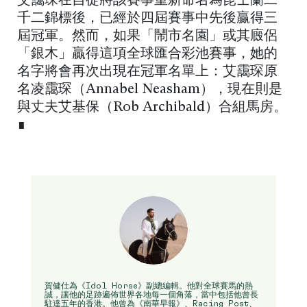
艾靄琛在自從將該賽事重新命名為昆士蘭二
千二錦標後，已經於四屆賽事中先後贏得三
屆冠軍。然而，如果「鬧市名園」或其廄侶
「銀木」贏得這項全球匯合彩池賽事，她的
名字將會再次出現在冠軍名單上：艾靄琛原
名凌靄琛（Annabel Neasham），現在則是
與丈夫艾基保（Rob Archibald）合組馬房。
∎
賀健仕為《Idol Horse》副總編輯。他對全球賽馬的熱
誠，讓他的足跡遍佈世界各地每一個角落，當中包括他曾長
駐達五年的香港。他曾為《南華早報》、Racing Post、