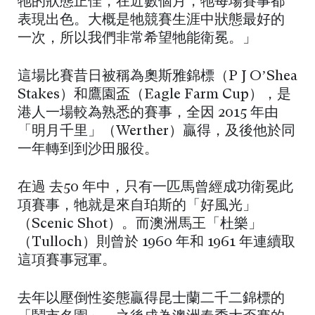
牠的狀態正佳，在近數個月，牠每場賽事都
表現出色。大概是牠競賽生涯中狀態最好的
一次，所以我們非常希望牠能衛冕。」
這場比賽昔日被稱為奧斯雅錦標（P J O’Shea
Stakes）和鷹園盃（Eagle Farm Cup），是
港人一場較為熟悉的賽事，全因 2015 年由
「明月千里」（Werther）贏得，及後他於同
一年轉到到沙田服役。
在過 去50 年中，只有一匹馬曾經成功衛冕此
項賽事，牠就是來自珀斯的「好風光」
（Scenic Shot）。而澳洲馬王「杜樂」
（Tulloch）則曾於 1960 年和 1961 年連續取
這項賽事冠軍。
去年以壓倒性姿態贏得昆士蘭二千二錦標的