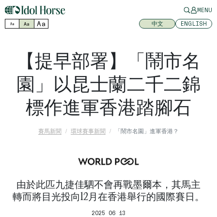
MENU
Aa
中文
ENGLISH
Aa
Aa
【提早部署】「鬧市名
園」以昆士蘭二千二錦
標作進軍香港踏腳石
賽馬新聞
環球賽事新聞
「鬧市名園」進軍香港？
由於此匹九捷佳駟不會再戰墨爾本，其馬主
轉而將目光投向12月在香港舉行的國際賽日。
2025 06 13