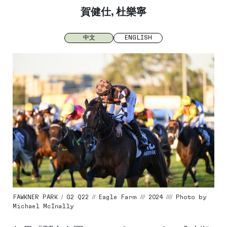
賀健仕, 杜樂寧
中文
ENGLISH
FAWKNER PARK / G2 Q22 // Eagle Farm /// 2024 //// Photo by
Michael McInally