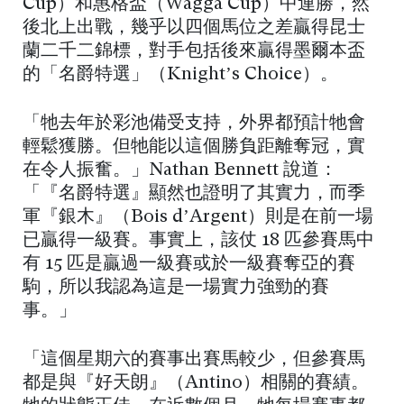
Cup）和惠格盃（Wagga Cup）中連勝，然
後北上出戰，幾乎以四個馬位之差贏得昆士
蘭二千二錦標，對手包括後來贏得墨爾本盃
的「名爵特選」（Knight’s Choice）。
「牠去年於彩池備受支持，外界都預計牠會
輕鬆獲勝。但牠能以這個勝負距離奪冠，實
在令人振奮。」Nathan Bennett 說道：
「『名爵特選』顯然也證明了其實力，而季
軍『銀木』（Bois d’Argent）則是在前一場
已贏得一級賽。事實上，該仗 18 匹參賽馬中
有 15 匹是贏過一級賽或於一級賽奪亞的賽
駒，所以我認為這是一場實力強勁的賽
事。」
「這個星期六的賽事出賽馬較少，但參賽馬
都是與『好天朗』（Antino）相關的賽績。