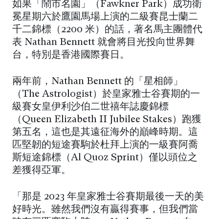
如果「鬧市名園」（Fawkner Park）成功衛
冕星期六於鷹園馬場上演的二級賽昆士蘭二
千二錦標（2200 米）的話，著名馬主團體代
表 Nathan Bennett 就會將目光投向世界舞
台，特別是香港國際賽日。
兩年前，Nathan Bennett 的「星相師」
（The Astrologist）於皇家雅士谷賽期的一
級賽女皇伊利沙伯二世禧年誌慶錦標
（Queen Elizabeth II Jubilee Stakes）跑獲
第五名，這也是其遠征海外的巔峰時期。這
匹堅韌的短途賽駒於杜拜上演的一級賽阿喬
斯短途錦標（Al Quoz Sprint）僅以頭位之
差獲得亞軍。
「那是 2023 年皇家雅士谷賽期最後一天的美
好時光。雖然我們沒有贏得賽事，但我們當