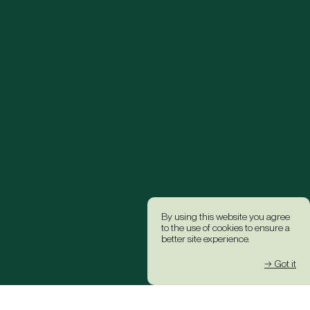
By using this website you agree
to the use of cookies to ensure a
better site experience.
→ Got it