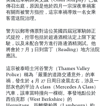
英國冠軍騎師莫艾誠（Oisin Murphy）已被
傳召出庭，原因是他於四月一宗深夜車禍案
有關而被警方指控，這宗車禍導致一名女乘
客需送院治理。
警方以郵寄傳票對這位英國四屆冠軍騎師正
式提控，控罪包括於超過酒精法定上限下駕
駛，以及未配合警方進行路邊酒精測試。他
將會於 7 月 3 日到雷丁（Reading）地方法院
應訊。
這宗被泰晤士河谷警方（Thames Valley
Police）稱為「嚴重的道路交通意外」的車
禍，發生於 4 月 27 日周日凌晨左右，涉及一
部灰色的平治 A class（Mercedes A Class）
汽車，該車當時撞向一棵樹。事發地點位於
西伯克郡（West Berkshire）的
Hermitage，距離蘭柏恩（Lambourn）約