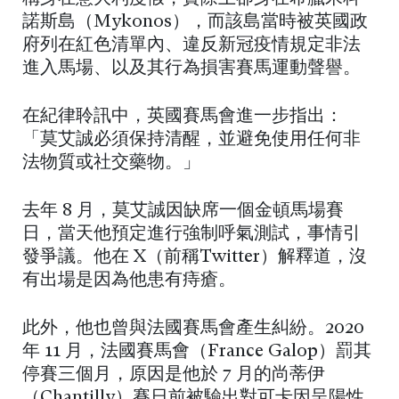
諾斯島（Mykonos），而該島當時被英國政
府列在紅色清單內、違反新冠疫情規定非法
進入馬場、以及其行為損害賽馬運動聲譽。
在紀律聆訊中，英國賽馬會進一步指出：
「莫艾誠必須保持清醒，並避免使用任何非
法物質或社交藥物。」
去年 8 月，莫艾誠因缺席一個金頓馬場賽
日，當天他預定進行強制呼氣測試，事情引
發爭議。他在 X（前稱Twitter）解釋道，沒
有出場是因為他患有痔瘡。
此外，他也曾與法國賽馬會產生糾紛。2020
年 11 月，法國賽馬會（France Galop）罰其
停賽三個月，原因是他於 7 月的尚蒂伊
（Chantilly）賽日前被驗出對可卡因呈陽性