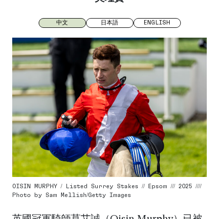
中文
日本語
ENGLISH
OISIN MURPHY / Listed Surrey Stakes // Epsom /// 2025 ////
Photo by Sam Mellish/Getty Images