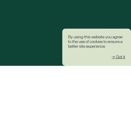
By using this website you agree
to the use of cookies to ensure a
better site experience.
→ Got it