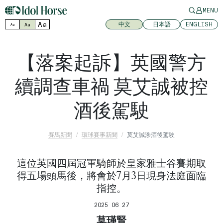
MENU
Aa
中文
日本語
ENGLISH
Aa
Aa
【落案起訴】英國警方
續調查車禍 莫艾誠被控
酒後駕駛
賽馬新聞
環球賽事新聞
莫艾誠涉酒後駕駛
這位英國四屆冠軍騎師於皇家雅士谷賽期取
得五場頭馬後，將會於7月3日現身法庭面臨
指控。
2025 06 27
莫瑾賢