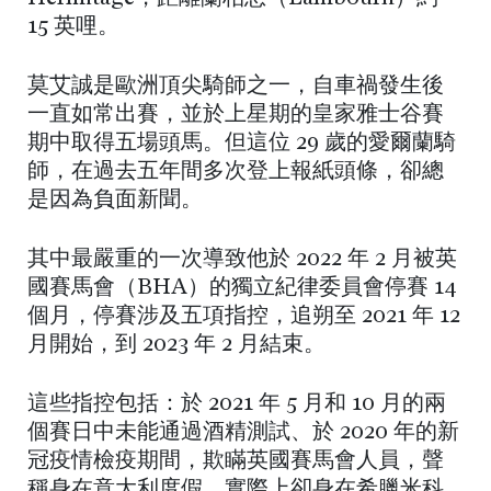
15 英哩。
莫艾誠是歐洲頂尖騎師之一，自車禍發生後
一直如常出賽，並於上星期的皇家雅士谷賽
期中取得五場頭馬。但這位 29 歲的愛爾蘭騎
師，在過去五年間多次登上報紙頭條，卻總
是因為負面新聞。
其中最嚴重的一次導致他於 2022 年 2 月被英
國賽馬會（BHA）的獨立紀律委員會停賽 14
個月，停賽涉及五項指控，追朔至 2021 年 12
月開始，到 2023 年 2 月結束。
這些指控包括：於 2021 年 5 月和 10 月的兩
個賽日中未能通過酒精測試、於 2020 年的新
冠疫情檢疫期間，欺瞞英國賽馬會人員，聲
稱身在意大利度假，實際上卻身在希臘米科