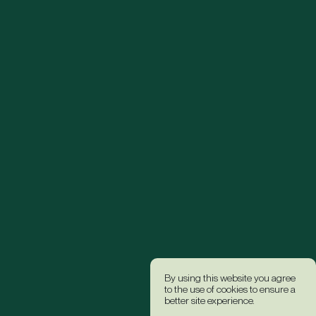
By using this website you agree
to the use of cookies to ensure a
better site experience.