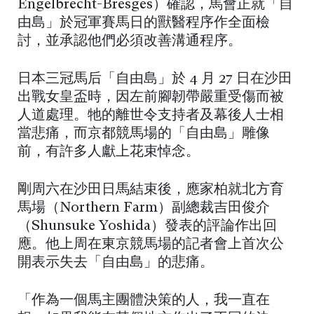
Engelbrecht-Bresges）確認，馬會正就「自
由島」於冠軍賽馬日的獸醫程序作全面檢
討，並承認他們必須改善溝通程序。
日本三冠馬后「自由島」於 4 月 27 日在沙田
出戰女皇盃時，因左前腳韌帶嚴重受傷而被
人道處理。牠的離世令支持者及幕後人士相
當悲痛，而京都競馬場的「自由島」雕像
前，有許多人獻上花束悼念。
剛周六在沙田日馬結束後，應家柏就北方育
馬場（Northern Farm）副總裁吉田俊介
（Shunsuke Yoshida）發表的評論作出回
應。他上周在東京競馬場的記者會上首次公
開表示失去「自由島」的悲痛。
「作為一個馬主團體決策的人，我一直在