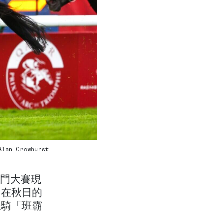
 Alan Crowhurst
旋門大賽現
」在秋日的
坐騎「班霸