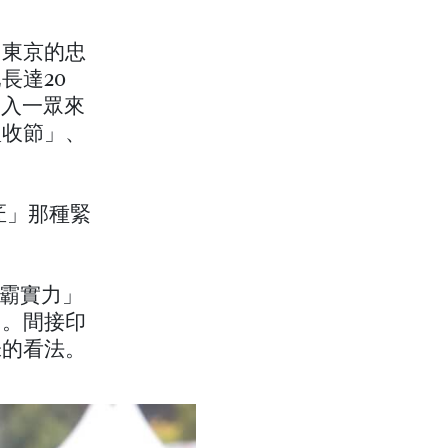
，東京的忠
長達20
加入一眾來
豐收節」、
。
匠」那種緊
班霸實力」
」。間接印
味的看法。