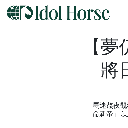
【夢
將
馬迷熬夜觀
命新帝」以