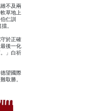
地雖不及兩
黏軟草地上
岳伯仁訓
遮擋。
牠守於正確
在最後一化
言。」白祈
朱德望國際
艱難取勝。