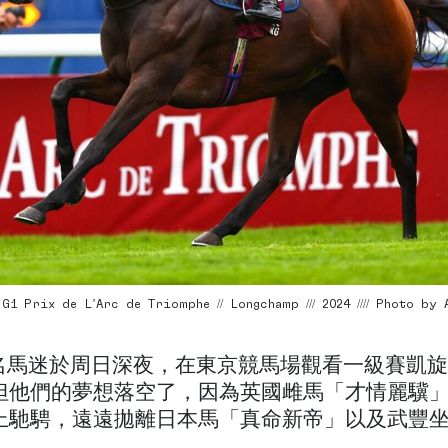
1 Prix de L’Arc de Triomphe // Longchamp /// 2024 //// Photo by
00 名馬迷於周日深夜，在東京競馬場觀看一級賽凱
但他們的夢想落空了，因為英國雌馬「才情麗驥
上馳騁，遠遠拋離日本馬「真命新帝」以及武豐