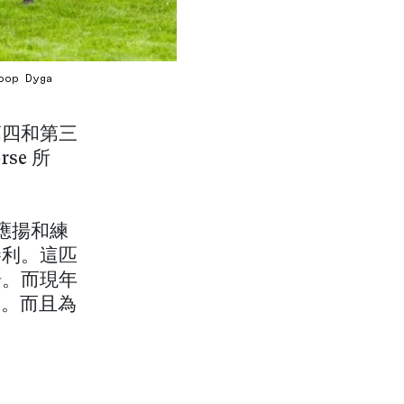
coop Dyga
第四和第三
se 所
應揚和練
勝利。這匹
場。而現年
間。而且為
。