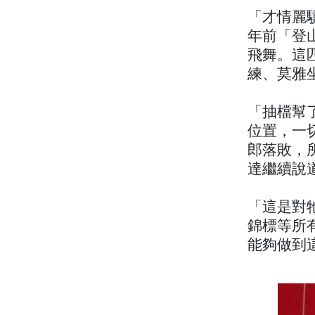
「才情麗
年前「登
飛舞。這
練、莫雅
「抽檔幫
位置，一
郎落敗，
達繼續說
「這是對
錦標等所
能夠做到