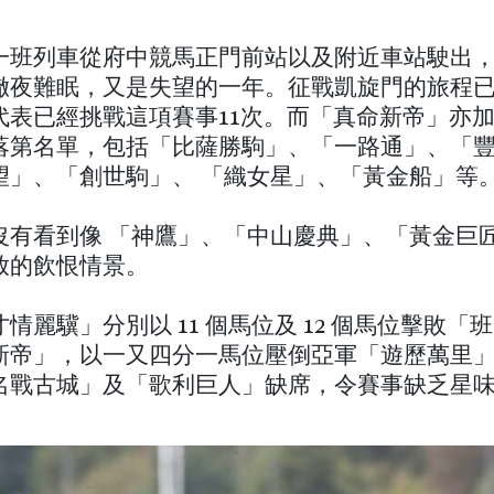
一班列車從府中競馬正門前站以及附近車站駛出
徹夜難眠，又是失望的一年。征戰凱旋門的旅程已
代表已經挑戰這項賽事11次。而「真命新帝」亦
落第名單，包括「比薩勝駒」、「一路通」、「
望」、「創世駒」、 「織女星」、「黃金船」等
沒有看到像 「神鷹」、「中山慶典」、「黃金巨
放的飲恨情景。
情麗驥」分別以 11 個馬位及 12 個馬位擊敗「
新帝」，以一又四分一馬位壓倒亞軍「遊歷萬里
名戰古城」及「歌利巨人」缺席，令賽事缺乏星