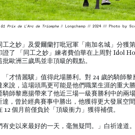
/
G1 Prix de L’Arc de Triomphe
// Longchamp /// 2024 //// Photo by S
同工之妙」及愛爾蘭打吡冠軍「南加名城」分獲
證了 「同工之妙」練者費伯華在上周對 Idol Hor
這批歐洲三歲馬並非頂級的觀點。
，「才情麗驥」值得此場勝利。對 24 歲的騎師黎
達來說，這場頭馬更可能是他們職業生涯的重大
晉騎師黎應揚帶來了他近三場一級賽勝利中的兩
白祈達，曾於經典賽事中勝出，他獲得更大發展空
 12 個月前僅負於「頂級衝力」獲得補償。
們有史以來最好的一天，毫無疑問。」白祈達道