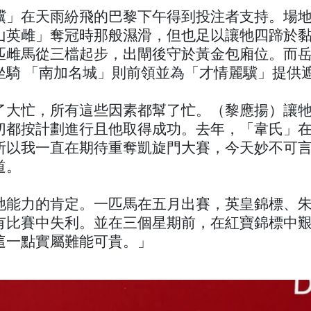
驥」在天雨紛飛的巴黎下午得到投注者支持。場
山英雌」奪冠時那般濕滑，但也足以讓牠四蹄於
匹雌馬從三檔起步，出閘後守於黃金包廂位。而
坐騎 「南加名城」則前領並為「才情麗驥」提供
了大忙，所有這些因素都幫了忙。（黎應揚）讓
切都按計劃進行且他取得成功。去年，「韋氏」
所以我一直在期待重奪凱旋門大賽，今天妙不可
道。
牠能力的肯定。一匹馬在五月出賽，英皇錦標、
有比賽中失利。並在三個星期前，在紅寶錦標中
這一點實屬難能可貴。」