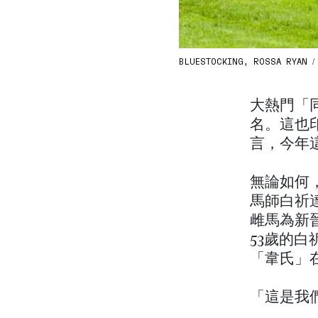
BLUESTOCKING, ROSSA RYAN 
大熱門「
名。這也印
言，今年
無論如何
馬師白祈
雌馬為新
53歲的
「韋氏」在
「這是我