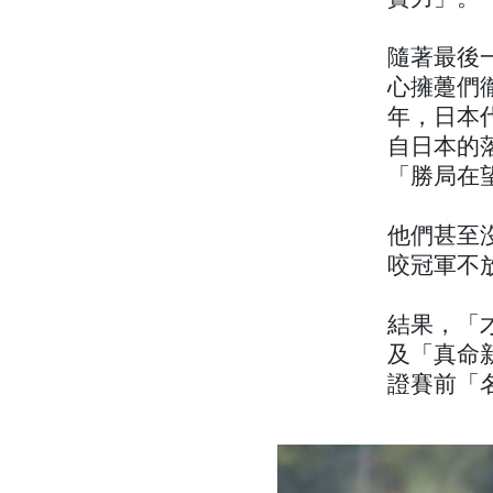
隨著最後
心擁躉們
年，日本
自日本的
「勝局在
他們甚至
咬冠軍不
結果，「才
及「真命
證賽前「