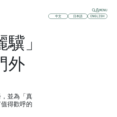
MENU
中文
日本語
ENGLISH
麗驥」
門外
播，並為「真
何值得歡呼的