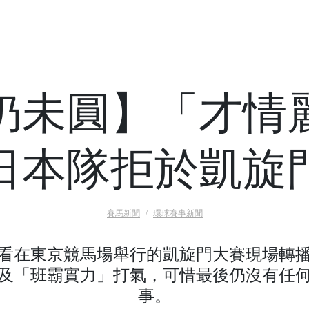
仍未圓】「才情
日本隊拒於凱旋
賽馬新聞
環球賽事新聞
看在東京競馬場舉行的凱旋門大賽現場轉
及「班霸實力」打氣，可惜最後仍沒有任
事。