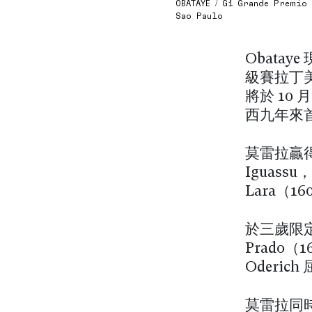
OBATAYE / G1 Grande Premio M
Sao Paulo
Obata
級賽拉丁美洲
將於 10
西九年來
莫雷拉贏得的
Iguassu
Lara（
於三歲限定一級
Prado（
Oderic
莫雷拉同時憑 