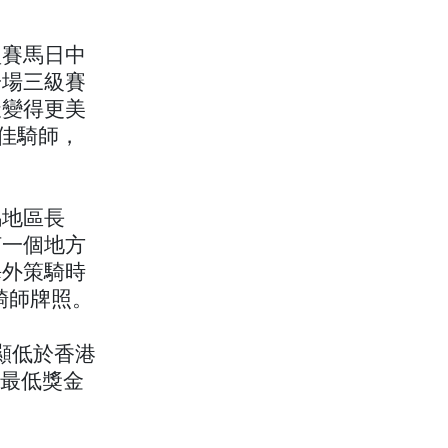
型賽馬日中
一場三級賽
天變得更美
西最佳騎師，
馬地區長
何一個地方
海外策騎時
發的騎師牌照。
明顯低於香港
的最低獎金