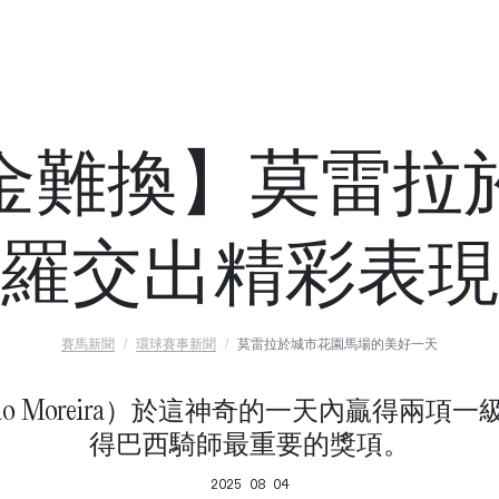
金難換】莫雷拉
羅交出精彩表現
賽馬新聞
環球賽事新聞
莫雷拉於城市花園馬場的美好一天
ao Moreira）於這神奇的一天內贏得兩項
得巴西騎師最重要的獎項。
2025 08 04