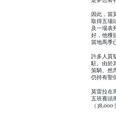
是夢想著
因此，當
取得五場
及一場表
好，他獲頒 
當地馬季已於
許多人質
駐。由於
策騎。然
仍持有聖保羅
莫雷拉在周
五班賽頭馬
（38,00