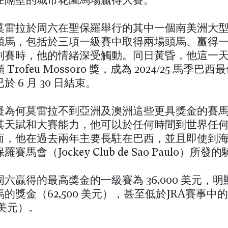
在隔壁的城市花園馬場贏得大賽。
莫雷拉於周六在聖保羅舉行的其中一個南美洲大
頭馬，包括於三項一級賽中取得兩場頭馬、贏得
列賽時，他的情緒深受觸動。同日黃昏，他這一
Troféu Mossoró 獎，成為 2024/25 馬季巴
 6 月 30 日結束。
疑為何莫雷拉不到亞洲及澳洲這些更具獎金的賽
其天賦和大賽能力，他可以於任何時間到世界任
而，他在過去兩年主要長駐在巴西，並且即使到
賽馬會（Jockey Club de São Paulo）所
六贏得的最高獎金的一級賽為 36,000 美元，
的獎金（62,500 美元），甚至低於JRA賽事中
0 美元）。