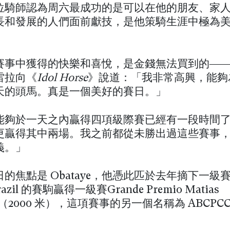
位騎師認為周六最成功的是可以在他的朋友、家
長和發展的人們面前獻技，是他策騎生涯中極為
賽事中獲得的快樂和喜悅，是金錢無法買到的—
雷拉向《
Idol Horse
》說道：「我非常高興，能夠
天的頭馬。真是一個美好的賽日。」
能夠於一天之內贏得四項級際賽已經有一段時間
更贏得其中兩場。我之前都從未勝出過這些賽事
義。」
的焦點是 Obataye，他憑此匹於去年摘下一級賽 G
Brazil 的賽駒贏得一級賽Grande Premio Matias
ne（2000 米），這項賽事的另一個名稱為 ABCPC
。