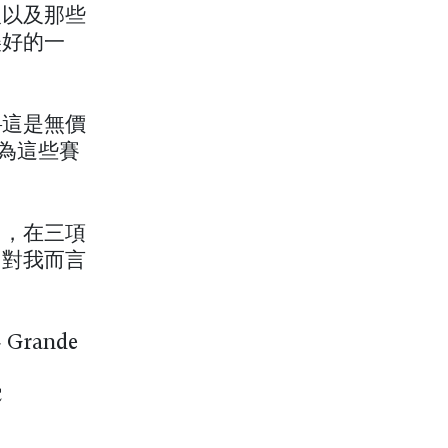
人以及那些
美好的一
—這是無價
為這些賽
了，在三項
，對我而言
rande
C