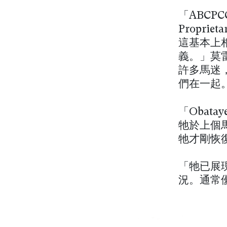
「ABCPCC 
Proprie
這基本上
義。」莫
許多馬迷
們在一起
「Obata
牠於上個
牠才剛恢
「牠已展
況。通常