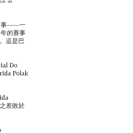
lub de
賽事——一
。今年的賽事
演。這是巴
l Do
da Polak
ida
頭位之差敗於
o