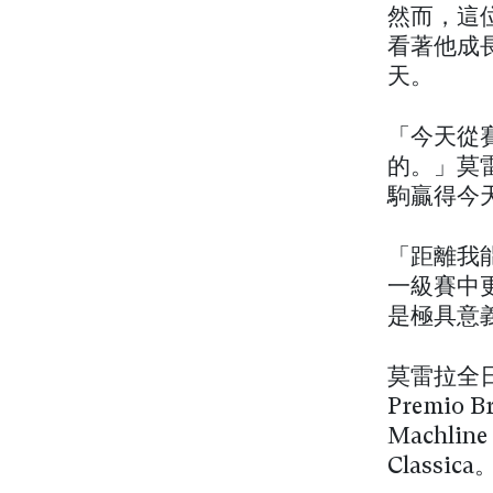
然而，這
看著他成
天。
「今天從
的。」莫
駒贏得今
「距離我
一級賽中
是極具意
莫雷拉全日
Premio 
Machli
Classica