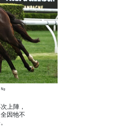
 Ng
再次上陣，
，全因牠不
令。