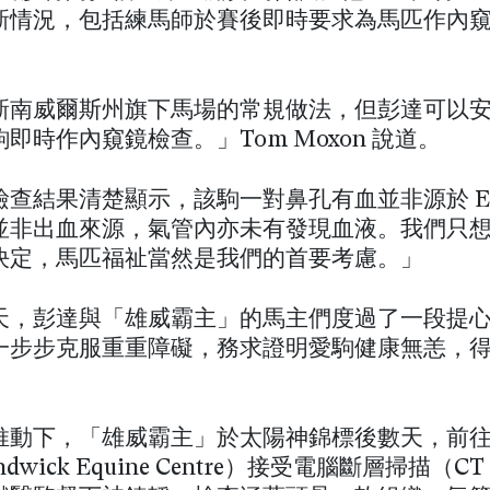
新情況，包括練馬師於賽後即時要求為馬匹作內
新南威爾斯州旗下馬場的常規做法，但彭達可以
即時作內窺鏡檢查。」Tom Moxon 說道。
查結果清楚顯示，該駒一對鼻孔有血並非源於 EI
並非出血來源，氣管內亦未有發現血液。我們只
決定，馬匹福祉當然是我們的首要考慮。」
天，彭達與「雄威霸主」的馬主們度過了一段提
一步步克服重重障礙，務求證明愛駒健康無恙，
推動下，「雄威霸主」於太陽神錦標後數天，前
dwick Equine Centre）接受電腦斷層掃描（CT