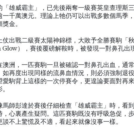
的「雄威霸主」，已先後兩奪一級賽英皇查理斯
逾一千萬澳元。理論上牠仍可以出戰多數個馬季
額獎金。
上仗出戰二級賽太陽神錦標，大敗予全勝賽駒「
mn Glow），賽後覆磅解鞍時，被發現一對鼻孔出
在澳洲，一匹賽駒一旦被確認一對鼻孔出血，通
。如再度出現同樣的流鼻血情況，則必須強制退
望愛駒背上這樣的一次停賽令，更遑論要面對再
影。
練馬師彭達於賽後仔細檢查「雄威霸主」時，看
時，心裏產生疑問。這匹賽駒既沒有呼吸急促，
更談不上驚慌及不適，看起來就像沒事一樣。