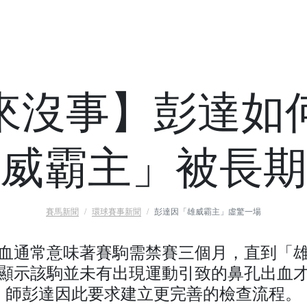
來沒事】彭達如
威霸主」被長期
賽馬新聞
環球賽事新聞
彭達因「雄威霸主」虛驚一場
血通常意味著賽駒需禁賽三個月，直到「
顯示該駒並未有出現運動引致的鼻孔出血
師彭達因此要求建立更完善的檢查流程。