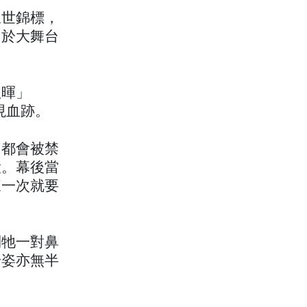
三世錦標，
，於大舞台
秋暉」
現血跡。
常都會被禁
役。幕後當
來一次就要
到牠一對鼻
步姿亦無半