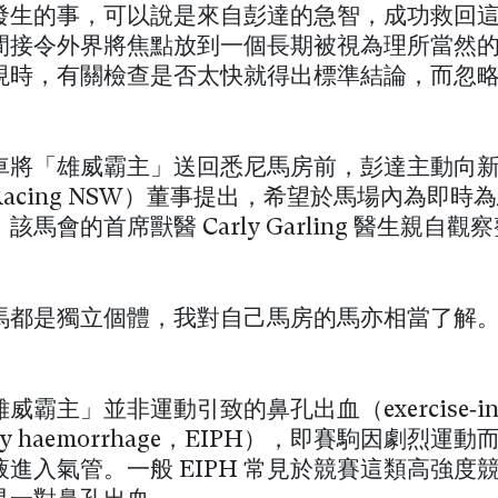
發生的事，可以說是來自彭達的急智，成功救回
間接令外界將焦點放到一個長期被視為理所當然
現時，有關檢查是否太快就得出標準結論，而忽
車將「雄威霸主」送回悉尼馬房前，彭達主動向
acing NSW）董事提出，希望於馬場內為即時
該馬會的首席獸醫 Carly Garling 醫生親自觀
馬都是獨立個體，我對自己馬房的馬亦相當了解
威霸主」並非運動引致的鼻孔出血（exercise‑ind
ary haemorrhage，EIPH），即賽駒因劇烈運
進入氣管。一般 EIPH 常見於競賽這類高強度