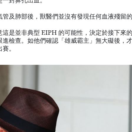
是一對鼻孔出血。
氣管及肺部後，獸醫們並沒有發現任何血液殘留
這是並非典型 EIPH 的可能性，決定於接下來
跟進檢查。如他們確認「雄威霸主」無大礙後，
出賽。