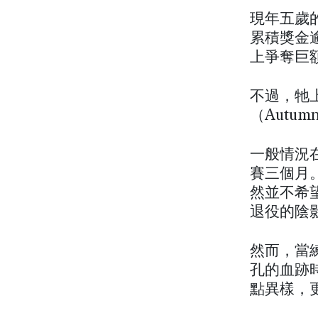
現年五歲
累積獎金
上爭奪巨
不過，牠
（Autu
一般情況
賽三個月
然並不希
退役的陰
然而，當
孔的血跡
點異樣，