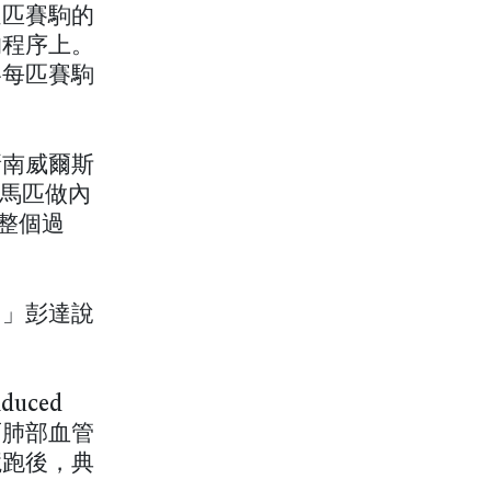
這匹賽駒的
的程序上。
略每匹賽駒
新南威爾斯
為馬匹做內
察整個過
。」彭達說
uced
動而肺部血管
競跑後，典