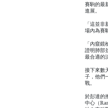
賽駒的最
進展。
「這並非
場內為賽駒
「內窺鏡檢
證明肺部
最合適的
接下來數
子，他們
戰。
於彭達的
中心（Ran