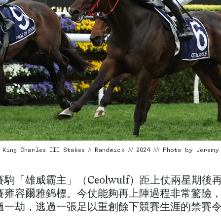
ing Charles III Stakes // Randwick /// 2024 //// Photo by Jeremy
駒「雄威霸主」（Ceolwulf）距上仗兩星期後
賽雍容爾雅錦標。今仗能夠再上陣過程非常驚險
過一劫，逃過一張足以重創餘下競賽生涯的禁賽