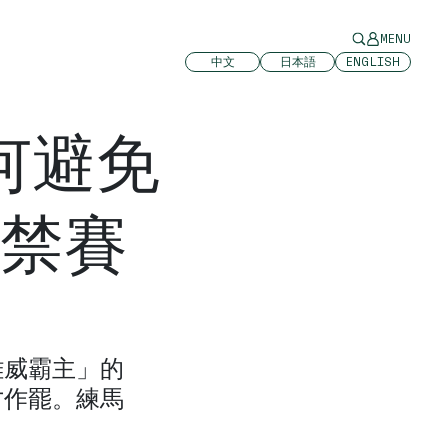
MENU
中文
日本語
ENGLISH
何避免
禁賽
雄威霸主」的
才作罷。練馬