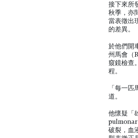
接下來所
秋季，亦
當表徵出
的差異。
於他們開
州馬會（R
窺鏡檢查。
程。
「每一匹
道。
他懷疑「雄
pulmon
破裂，血液