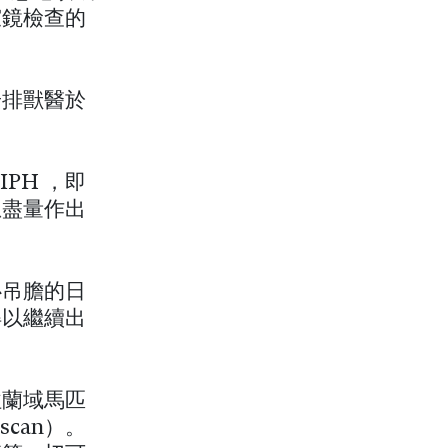
窺鏡檢查的
安排獸醫於
PH ，即
想盡量作出
心吊膽的日
得以繼續出
往蘭域馬匹
 scan）。