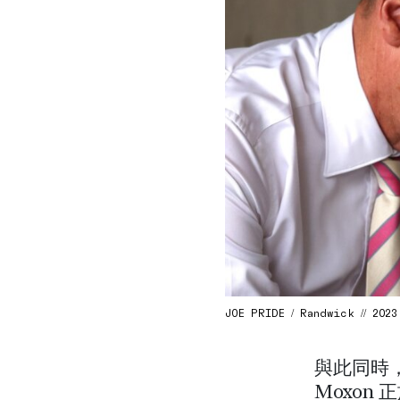
JOE PRIDE / Randwick // 2023
與此同時
Moxo