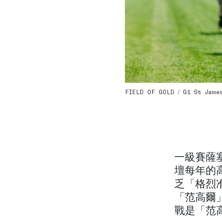
FIELD OF GOLD / G1 St James’
一級賽薩
壇每年的
乏「格烈准
「范高爾」（
戰是「范