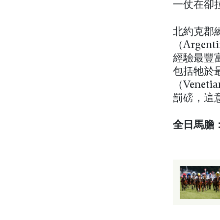
一仗在卻
北約克郡練
（Arge
經驗最豐
包括牠於
（Vene
罰磅，這
全日馬膽：