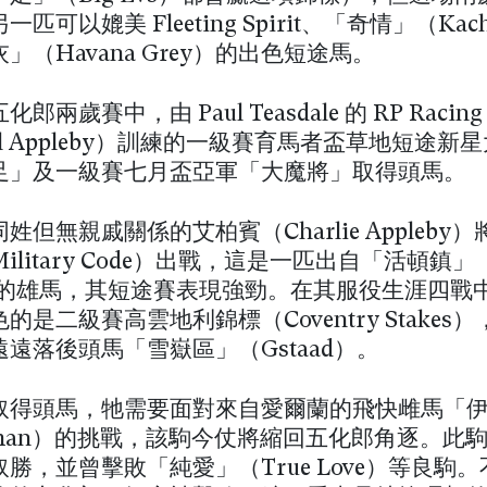
匹可以媲美 Fleeting Spirit、「奇情」（Kac
」（Havana Grey）的出色短途馬。
郎兩歲賽中，由 Paul Teasdale 的 RP Racin
ael Appleby）訓練的一級賽育馬者盃草地短途新
足」及一級賽七月盃亞軍「大魔將」取得頭馬。
姓但無親戚關係的艾柏賓（Charlie Appleby
litary Code）出戰，這是一匹出自「活頓鎮」（W
tt）的雄馬，其短途賽表現強勁。在其服役生涯四戰
的是二級賽高雲地利錦標（Coventry Stakes
遠落後頭馬「雪嶽區」（Gstaad）。
取得頭馬，牠需要面對來自愛爾蘭的飛快雌馬「
 Iman）的挑戰，該駒今仗將縮回五化郎角逐。此
勝，並曾擊敗「純愛」（True Love）等良駒