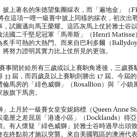
披上著名的朱德望集團綵衣，而「遍地金」（Fiel
）即將在這項一哩一級賽中披上同樣的綵衣，初次出
事，試圖邁向馬王榮耀。這匹灰馬上仗於雅士谷
法國二千堅尼冠軍「馬蒂斯」（Henri Matiss
炙手可熱的大熱門。而來自巴利多爾（Ballydoy
」將努力證明其實力比上仗所見的更強。
5 年賽事開於給所有三歲或以上賽駒角逐後，三歲
 33 屆，而四歲及以上賽駒則勝出 17 屆。今屆
倫馬房的「緋色威獅」（Rosallion）與「小
家族旗下馬房。
」上月於一級賽女皇安妮錦標（Queen Anne Sta
毫厘之差屈居「港邊小區」（Docklands）得
頭。有人懷疑「緋色威獅」於雅士谷時過早出頭
會在終點前才施以突襲。來自美國戰區的澳洲代