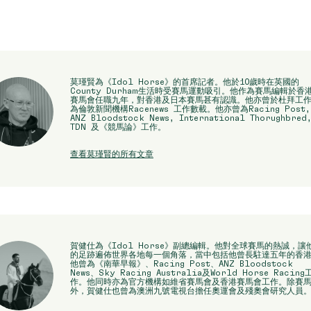
莫瑾賢為《Idol Horse》的首席記者。他於10歲時在英國的
County Durham生活時受賽馬運動吸引。他作為賽馬編輯於香
賽馬會任職九年，對香港及日本賽馬甚有認識。他亦曾於杜拜工
為倫敦新聞機構Racenews 工作數載。他亦曾為Racing Post,
ANZ Bloodstock News, International Thorughbred
TDN 及《競馬論》工作。
查看莫瑾賢的所有文章
賀健仕為《Idol Horse》副總編輯。他對全球賽馬的熱誠，讓
的足跡遍佈世界各地每一個角落，當中包括他曾長駐達五年的香
他曾為《南華早報》、Racing Post、ANZ Bloodstock
News、Sky Racing Australia及World Horse Racing
作。他同時亦為官方機構如維省賽馬會及香港賽馬會工作。除賽
外，賀健仕也曾為澳洲九號電視台擔任奧運會及殘奧會研究人員