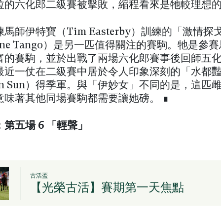
拉的六化郎二級賽被擊敗，縮程看來是牠較理想
馬師伊特寶（Tim Easterby）訓練的「激情探
ntine Tango）是另一匹值得關注的賽駒。牠是參
富的賽駒，並於出戰了兩場六化郎賽事後回師五
最近一仗在二級賽中居於令人印象深刻的「水都
tian Sun）得季軍。與「伊妙女」不同的是，這匹
意味著其他同場賽駒都需要讓她磅。 ∎
第五場 6 「輕聲」
古活盃
【光榮古活】賽期第一天焦點