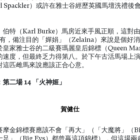
rl Spackler）或許在雅士谷經歷英國馬壇洗禮後
伯特（Karl Burke）馬房近來手風正順，這對由 W
g 擁有，備注目的「嬋娟」（Zelaina）來說是個好
皇家雅士谷的二級賽瑪麗皇后錦標（Queen Ma
的速度，但最終乏力得第八。於下午古活馬場上
對這匹雌馬來說應該正合心意。
第二場 14 「火神姬」
賀健仕
摩金錦標賽應該不會「再大」（「大魔將」（Big 
足」（Big Evs）都曾贏這項錦標），但這場