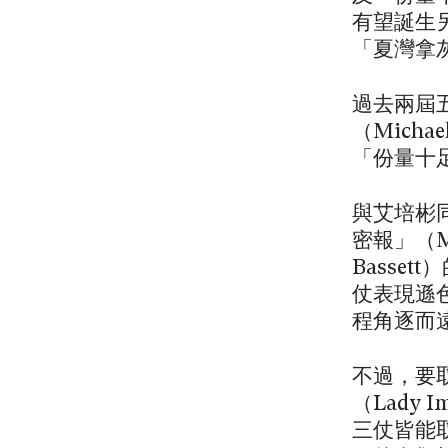
有望誕生另一
「夏灣拿灰
過去兩屆五化
（Mich
「份量十
與艾培彬同
密報」（Mi
Basse
仗表現遜色
程角逐而遠
不過，要
（Lady
三仗皆能取