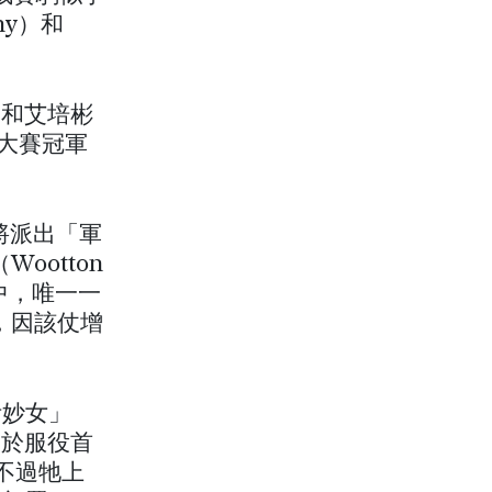
hy）和
g 和艾培彬
星大賽冠軍
）將派出「軍
ootton
中，唯一一
），因該仗增
伊妙女」
駒於服役首
。不過牠上