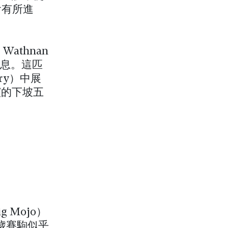
會有所進
athnan
消息。這匹
ry）中展
演的下坡五
Mojo）
兩歲賽駒似乎