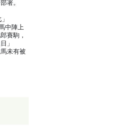
的部署。
戈」
賽馬中陣上
化郎賽駒，
豔日」
雌馬未有被