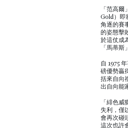
「范高爾」
Gold
角逐的賽
的姿態擊敗
於這仗成為
「馬蒂斯
自 197
磅優勢贏得
括來自向禮
出自向能
「緋色威獅
失利，僅以
會再次碰
這次也許