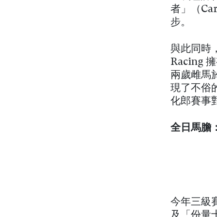
者」（Ca
步。
與此同時，
Racin
兩歲雌馬於
現了不俗
化郎賽事
全日馬膽：
今年三級賽
及「份量十