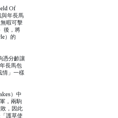
d Of
戰與年長馬
以無暇可擊
e）後，將
le）的
賽駒憑分齡讓
的年長馬包
鎮風情」一樣
kes）中
亞軍，兩駒
致敗，因此
表「護草使