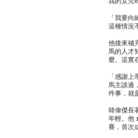
我的女兒
「我要向練馬師
這種情況
他後來補
馬的人才
麼。這實
「感謝上
馬主談過
件事，就
韓偉傑長
年輕。他 
賽，首次