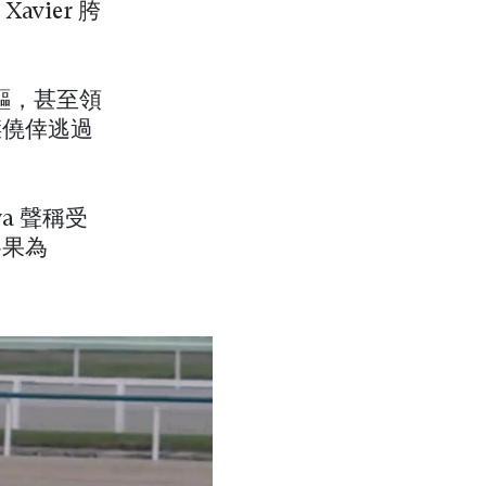
avier 胯
駕齊驅，甚至領
傑僥倖逃過
lva 聲稱受
賽果為