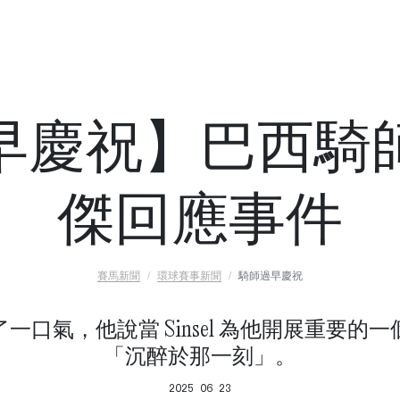
早慶祝】巴西騎
傑回應事件
賽馬新聞
環球賽事新聞
騎師過早慶祝
一口氣，他說當 Sinsel 為他開展重要的
「沉醉於那一刻」。
2025 06 23