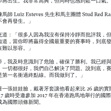
即將出生。我非常高興，但同時也感到鬆一口氣
 Luiz Esteves 先生和馬主團體 Stud Red R
不會再發生。」
充道：「很多人因為我沒有保持冷靜而批評我，
知道，當你即將贏得全國最重要的賽事時，到底
在難以形容。」
帝，我及時意識到了危險，確保了勝利。我已經
，一切都很好，我們自己解決了問題。說到底，
是第一名衝過終點線。而我做到了。」
著一張娃娃臉，戴著牙套讓他看起來比 26 歲的實
17 歲時受邀參加 2017 年在香港跑馬地舉行的國
成為國際頭條新聞。