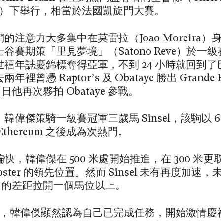
mer）下舉行，相當於法國凱旋門大賽。
的注意力大多集中在莫雷拉（Joao Moreira）
谷賽期策「里見夢境」（Satono Reve）於一
世禧年誌慶錦標奪得亞軍，不到 24 小時就回到了
裡曾憑 Raptor’s 及 Obataye 勝出 Grande P
，周日他再次夥拍 Obataye 參戰。
韓偉傑策騎一級賽冠軍三歲馬 Sinsel，該駒以 6.
Ethereum 之後成為次熱門。
快，韓偉傑在 500 米處開始推進，在 300 米更
Rooster 的領先位置。然而 Sinsel 未有再度加速
eum 的差距拉開一個馬位以上。
 米處，韓偉傑顯然認為自己已完成任務，開始激情慶