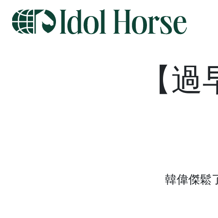
【過
韓偉傑鬆了