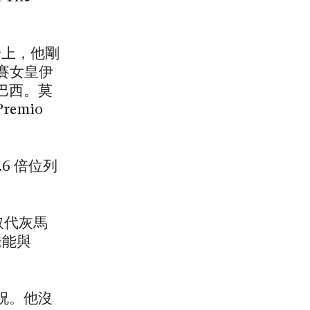
身上，他剛
級賽女皇伊
巴西。莫
remio
6 倍位列
取代灰馬
，未能與
祝。他沒