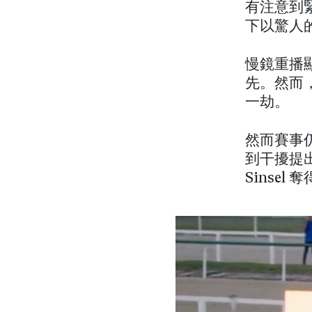
有注意到緊貼
下以驚人的
慢鏡重播顯示
先。然而，
一劫。
然而賽事仍有餘
到干擾提
Sinsel