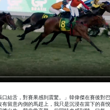
張口結舌，對賽果感到震驚。」韓偉傑在賽後對
沒有留意內側的馬趕上，我只是沉浸在當下的喜