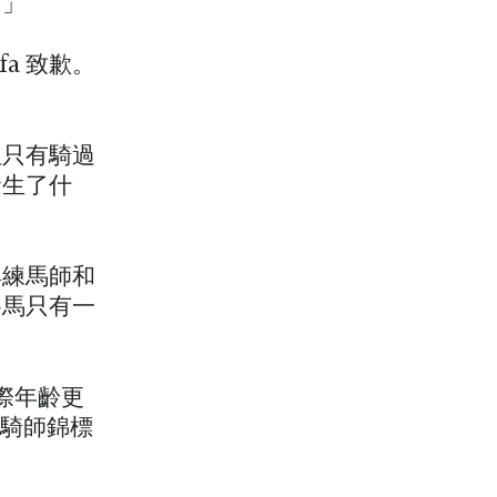
。」
afa 致歉。
但只有騎過
發生了什
與練馬師和
賽馬只有一
際年齡更
際騎師錦標