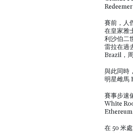
Redee
賽前，人們
在皇家雅士
利沙伯二
雷拉在過去兩年
Brazil
與此同時，
明星雌馬 
賽事步速偏
White 
Ether
在 50