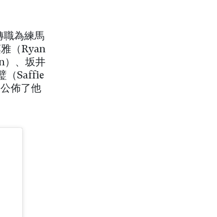
師轉職為練馬
（Ryan
yon）、坂井
（Saffie
」公佈了他