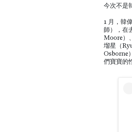
今次不是
1 月，韓
師），在
Moore）
塯星（Ryu
Osbor
們寶寶的