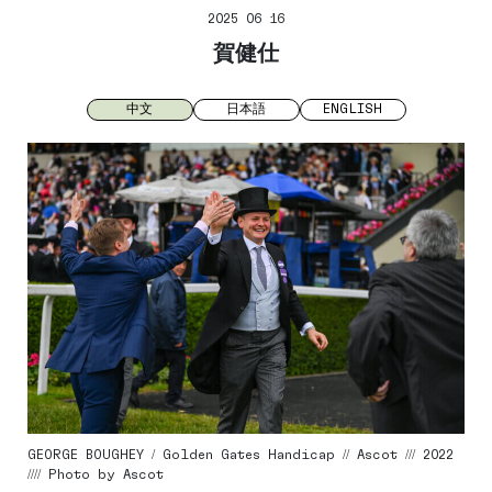
2025 06 16
賀健仕
中文
日本語
ENGLISH
GEORGE BOUGHEY / Golden Gates Handicap // Ascot /// 2022
//// Photo by Ascot