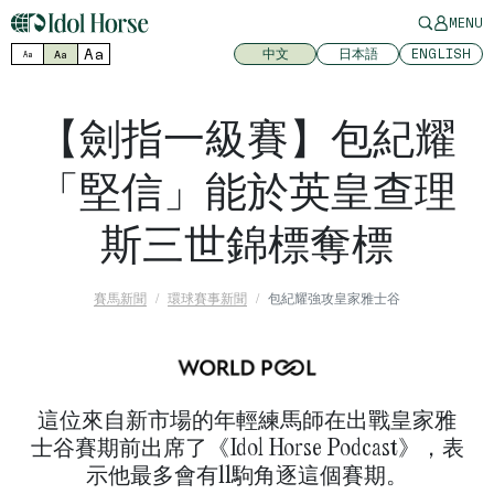
MENU
Aa
中文
日本語
ENGLISH
Aa
Aa
【劍指一級賽】包紀耀
「堅信」能於英皇查理
斯三世錦標奪標
賽馬新聞
環球賽事新聞
包紀耀強攻皇家雅士谷
這位來自新市場的年輕練馬師在出戰皇家雅
士谷賽期前出席了《Idol Horse Podcast》，表
示他最多會有11駒角逐這個賽期。