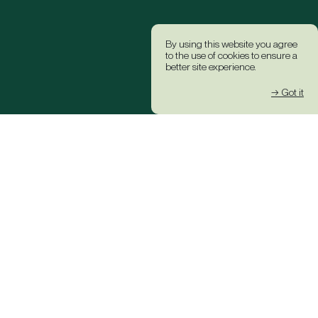
By using this website you agree
to the use of cookies to ensure a
better site experience.
→ Got it