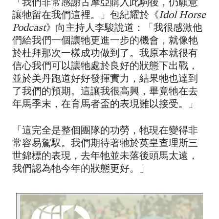
「我們非常感謝古摩亞購入此駒後，仍願意
讓牠留在我們這裡。」包紀耀於《
Idol Horse
Podcast
》向主持人李駿說道：「我很感激他
們給我們一個讓牠更進一步的機會，就像牠
於杜拜那次一樣成功做到了。我原本就很有
信心我們可以讓牠處於良好的狀態下出戰，
並於美丹跑道好好發揮實力，結果牠也達到
了我們的預期。這讓我很高興，畢竟牠在去
年馬季末，在育馬者盃的表現難以接受。」
「這完全是整個團隊的功勞，牠現在變得非
常容易駕馭。我們期待著牠於英皇查理斯三
世錦標的表現，去年牠並未落後頭馬太遠，
我們認為牠今年的狀態更好。」