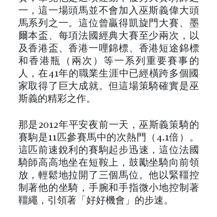
一，這一場頭馬並不會加入巫斯義偉大頭
馬系列之一。這位曾贏得凱旋門大賽、墨
爾本盃、每項法國經典大賽至少兩次，以
及香港盃、香港一哩錦標、香港短途錦標
和香港瓶（兩次）等一系列重要賽事的
人，在41年的職業生涯中已經橫跨多個國
家取得了巨大成就。但這場策騎確實是巫
斯義的精彩之作。
那是2012年平安夜前一天，巫斯義策騎的
賽駒是11匹參賽馬中的次熱門（4.1倍）。
這匹前速銳利的賽駒起步迅速，這位法國
騎師高高地坐在短鞍上，鼓勵坐騎向前領
放，輕鬆地拉開了三個馬位。他以緊韁控
制著他的坐騎，手腕和手指微小地控制著
韁繩，引領著「好好機會」的步速。