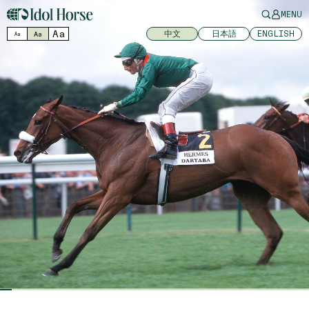
MENU
Aa
中文
日本語
ENGLISH
Aa
Aa