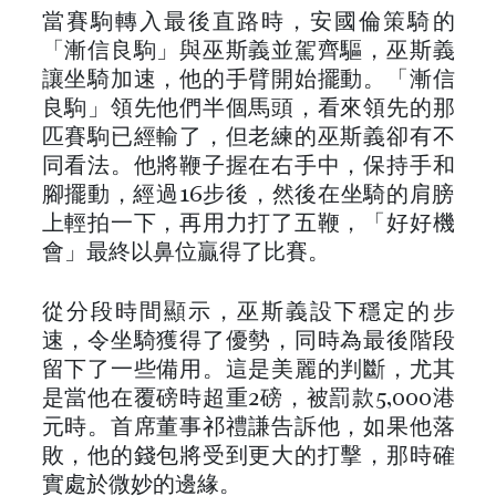
當賽駒轉入最後直路時，安國倫策騎的
「漸信良駒」與巫斯義並駕齊驅，巫斯義
讓坐騎加速，他的手臂開始擺動。「漸信
良駒」領先他們半個馬頭，看來領先的那
匹賽駒已經輸了，但老練的巫斯義卻有不
同看法。他將鞭子握在右手中，保持手和
腳擺動，經過16步後，然後在坐騎的肩膀
上輕拍一下，再用力打了五鞭，「好好機
會」最終以鼻位贏得了比賽。
從分段時間顯示，巫斯義設下穩定的步
速，令坐騎獲得了優勢，同時為最後階段
留下了一些備用。這是美麗的判斷，尤其
是當他在覆磅時超重2磅，被罰款5,000港
元時。首席董事祁禮謙告訴他，如果他落
敗，他的錢包將受到更大的打擊，那時確
實處於微妙的邊緣。