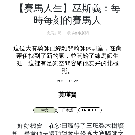
【賽馬人生】巫斯義：每
時每刻的賽馬人
賽馬新聞
環球賽事新聞
這位大賽騎師已經離開騎師休息室，在尚
蒂伊找到了新的家，並開始了練馬師生
涯。這裡有足夠空間容納他友好的北極
熊。
2024 07 22
莫瑾賢
中文
日本語
ENGLISH
「好好機會」在沙田贏得了三班梨木樹讓
賽，畢竟他是這項運動中優秀大賽騎師之