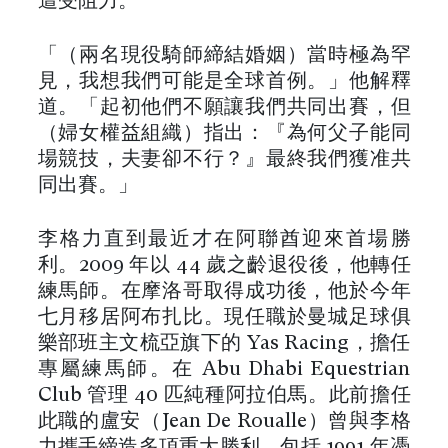
遭受阻力。
「（兩名現役騎師締結婚姻）當時極為罕
見，我想我們可能是全球首例。」他解釋
道。「起初他們不願讓我們共同出賽，但
（婦女權益組織）指出：『為何父子能同
場競技，夫妻卻不行？』最終我們獲准共
同出賽。」
李格力直到最近才在阿聯酋迎來首場勝
利。2009 年以 44 歲之齡退役後，他轉任
練馬師。在摩洛哥取得成功後，他於今年
七月移居阿布扎比。現任職於曼城足球俱
樂部班主文梳亞旗下的 Yas Racing，擔任
專屬練馬師。在 Abu Dhabi Equestrian
Club 管理 40 匹純種阿拉伯馬。此前擔任
此職的盧安（Jean De Roualle）曾與李格
力攜手締造多項重大勝利，包括 1991 年憑