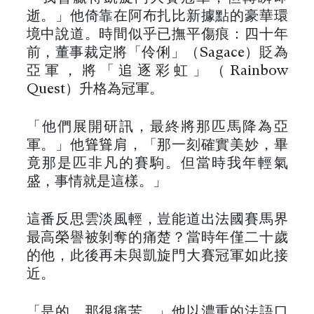
逝。」他倚靠在阿布扎比新據點的豪華環
境中說道。時間似乎已撫平傷痕：四十年
前，董事裁定將「伶俐」（Sagace）貶為
亞軍，將「追逐彩虹」（Rainbow
Quest）升格為冠軍。
「他們展開研訊，最終將那匹馬降為亞
軍。」他聳聳肩，「那一刻確實美妙，畢
竟那是匹非凡的賽駒。但當時我年輕氣
盛，事情就是這樣。」
這番反思雲淡風輕，豈能道出法國賽馬界
最高榮譽被剝奪的痛楚？當時年僅二十歲
的他，此後再未與凱旋門大賽冠軍如此接
近。
「是的，那很痛苦。」他以濃重的法語口