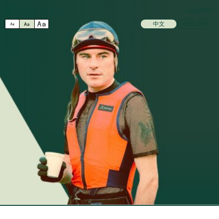
MENU
Aa
中文
ENGLISH
Aa
Aa