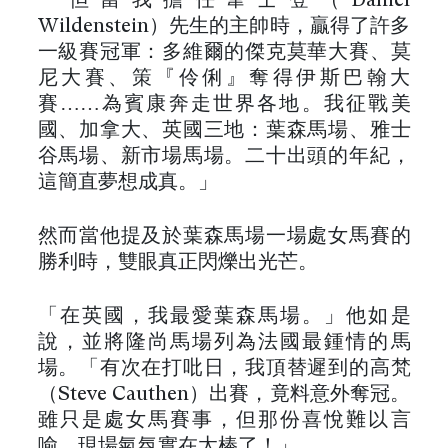
「但當我擔任韋士登（Daniel
Wildenstein）先生的主帥時，贏得了許多
一級賽冠軍：多維爾的傑克莫華大賽、莫
尼大賽、策『伶俐』奪得伊斯巴翰大
賽……為賓康奔走世界各地。我征戰美
國、加拿大、英國三地：葉森馬場、雅士
谷馬場、新市場馬場。二十出頭的年紀，
這簡直夢想成真。」
然而當他提及於葉森馬場一場處女馬賽的
勝利時，雙眼真正閃爍出光芒。
「在英國，我最愛葉森馬場。」他如是
說，並將隆尚馬場列為法國最鍾情的馬
場。「有次在打吡日，我頂替遲到的高梵
（Steve Cauthen）出賽，竟料意外奪冠。
雖只是處女馬賽事，但那份喜悅難以言
喻，現場氣氛實在太棒了！」