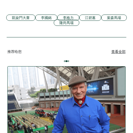
凱旋門大賽
李國銘
李格力
江碧蕙
葉森馬場
隆尚馬場
推荐给您
查看全部