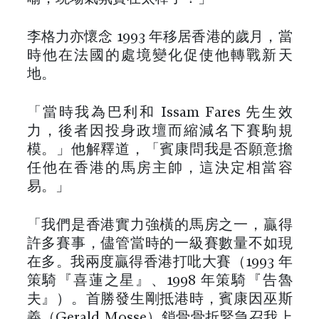
李格力亦懷念 1993 年移居香港的歲月，當
時他在法國的處境變化促使他轉戰新天
地。
「當時我為巴利和 Issam Fares 先生效
力，後者因投身政壇而縮減名下賽駒規
模。」他解釋道，「賓康問我是否願意擔
任他在香港的馬房主帥，這決定相當容
易。」
「我們是香港實力強橫的馬房之一，贏得
許多賽事，儘管當時的一級賽數量不如現
在多。我兩度贏得香港打吡大賽（1993 年
策騎『喜蓮之星』、1998 年策騎『告魯
夫』）。首勝發生剛抵港時，賓康因巫斯
義（Gerald Mosse）鎖骨骨折緊急召我上