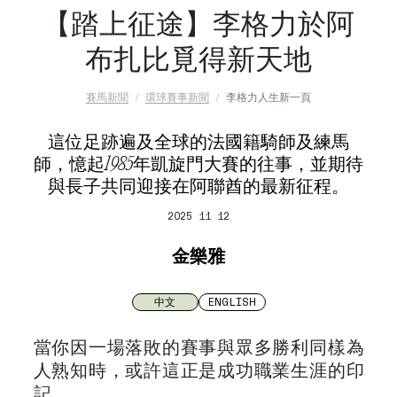
【踏上征途】李格力於阿
布扎比覓得新天地
賽馬新聞
環球賽事新聞
李格力人生新一頁
這位足跡遍及全球的法國籍騎師及練馬
師，憶起1985年凱旋門大賽的往事，並期待
與長子共同迎接在阿聯酋的最新征程。
2025 11 12
金樂雅
中文
ENGLISH
當你因一場落敗的賽事與眾多勝利同樣為
人熟知時，或許這正是成功職業生涯的印
記。