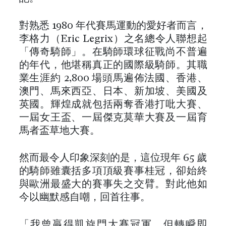
對熟悉 1980 年代賽馬運動的愛好者而言，
李格力（Eric Legrix）之名總令人聯想起
「傳奇騎師」。在騎師環球征戰尚不普遍
的年代，他堪稱真正的國際級騎師。其職
業生涯約 2,800 場頭馬遍佈法國、香港、
澳門、馬來西亞、日本、新加坡、美國及
英國。輝煌成就包括兩奪香港打吡大賽、
一屆女王盃、一屆傑克莫華大賽及一屆育
馬者盃草地大賽。
然而最令人印象深刻的是，這位現年 65 歲
的騎師雖囊括多項頂級賽事桂冠，卻始終
與歐洲最盛大的賽事失之交臂。對此他如
今以幽默感自嘲，回首往事。
「我曾贏得凱旋門大賽冠軍，但轉瞬即