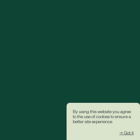
By using this website you agree
to the use of cookies to ensure a
better site experience.
→ Got it