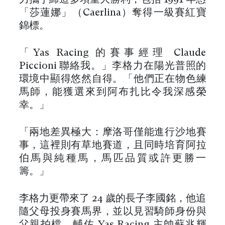
「莎蓮娜」（Caerlina）奪得一級賽紅寶
錦標。
「Yas Racing 的賽事經理 Claude
Piccioni 聯絡我。」李格力在陽光普照的
環境中顯得悠然自得。「他們正在物色練
馬師，能獲選來到阿布扎比令我深感榮
幸。」
「兩地差異極大：摩洛哥僅能進行沙地賽
事，這裡則有草地賽道，且同時培育阿拉
伯馬與純種馬，馬匹品質或許更勝一
籌。」
李格力更帶來了 24 歲的長子李國銘，他追
隨父母投身賽馬界，並以見習騎師身份與
父親拍檔，輔佐 Yas Racing 主帥蘇兆輝