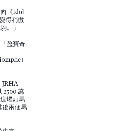
《Idol
牠變得稍微
賽駒。」
。「盈寶奇
iomphe）
JRHA
 2500 萬
，這場頭馬
牠其後兩個馬