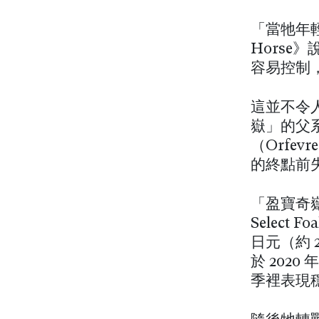
「當牠年
Hors
容易控制
這並不令
嶽」的父
（Orfevr
的終點前
「盈寶奇嶽
Select 
日元（約 
於 202
季裡表現穩