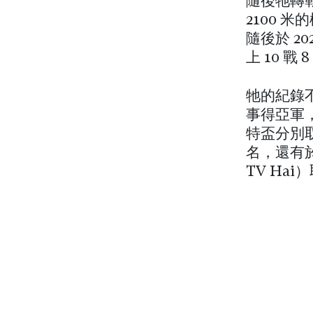
隨後牠轉戰
2100 米
隨後於 2
上 10 戰 
牠的紀錄不
事得亞軍，
特盃分別
名，還有
TV Ha