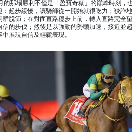
年 3 月的那場勝利不僅是「盈寶奇嶽」的巔峰時刻，
範：起步緩慢，讓騎師從一開始就很吃力；狡詐
馬群脫節；在對面直路穩步上前，轉入直路完全
自信的步伐；然後是以強勁的勢頭加速，接近並
事中展現自信及輕鬆表現。