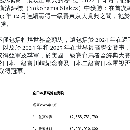
泥地賽，展現出驚人的變化。2022 年 4 月，他
的橫濱錦標（Yokohama Stakes）中獲勝：在首
023 年 12 月連續贏得一級賽東京大賞典之間，牠
8 勝。
僅包括杜拜世界盃頭馬，還包括於 2024 年在
以及於 2024 年和 2025 年在世界最高獎金賽
取得亞軍及季軍，於美國一級賽育馬者盃經典大
於日本一級賽川崎紀念賽及日本二級賽日本電視盃（N
i）取得冠軍。
全日本最高獎金賽駒
截至2025年4月
1. 盈寶奇嶽
¥2,566,765,780
2. 青春永駐
¥2,381,930,600