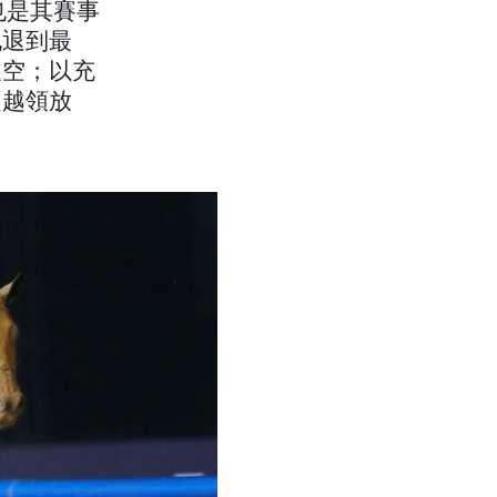
也是其賽事
地退到最
望空；以充
超越領放