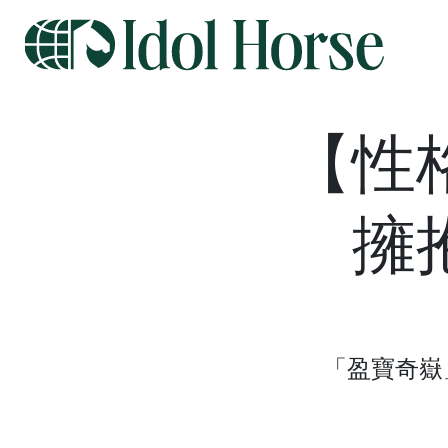
【性
擁
「盈寶奇嶽