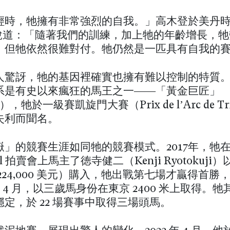
輕時，牠擁有非常強烈的自我。」高木登於美丹時向
e》說道：「隨著我們的訓練，加上牠的年齡增長，
，但牠依然很難對付。牠仍然是一匹具有自我的
人驚訝，牠的基因裡確實也擁有難以控制的特質
系是有史以來瘋狂的馬王之一——「黃金巨匠」
e），牠於一級賽凱旋門大賽（Prix de l’Arc de Tr
失利而聞名。
」的競賽生涯如同牠的競賽模式。2017年，牠在 
Foal 拍賣會上馬主了徳寺健二（Kenji Ryotokuji）以
224,000 美元）購入，牠出戰第七場才贏得首勝
0 年 4 月，以三歲馬身份在東京 2400 米上取得。
定，於 22 場賽事中取得三場頭馬。