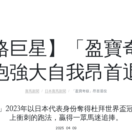
格巨星】「盈寶
抱強大自我昂首
賽馬新聞
日本賽馬新聞
「盈寶奇嶽」昂首退役
」2023年以日本代表身份奪得杜拜世界盃
上衝刺的跑法，贏得一眾馬迷追捧。
2025 04 09