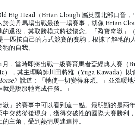
d Big Head（Brian Clough 屬英國北部口音
於美丹馬場出戰最後一場賽事，就像 Brian Clou
牠的退役，其取勝模式將被懷念。「盈寶奇嶽」（U
o）是一匹按自己的方式競賽的賽駒，根據了解牠的
於牠的自我。
年11月，當時即將出戰一級賽育馬者盃經典大賽（Bree
assic），其主理騎師川田將雅（Yuga Kawada
Horse》
說道：「牠使一切變得麻煩。」並溫暖地
作就是說服牠完成任務。」
奇嶽」的賽事中可以看到這一點。最明顯的是兩
盃中突然從後現身，獲得突破性的國際大賽勝利
上的主角，受到熱情馬迷追捧。