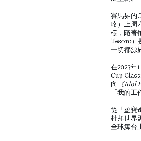
賽馬界的Ol
略）上周六
樣，隨著
Tesor
一切都源
在2023
Cup Cl
向
《Idol 
「我的工
從「盈寶
杜拜世界
全球舞台