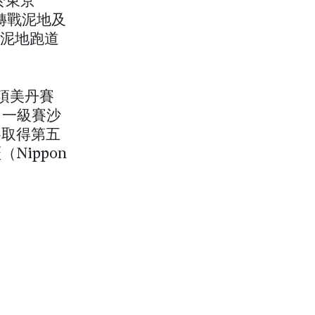
於東京
次轉戰泥地及
於泥地跑道
這項美丹賽
事，一級賽沙
賽取得第五
ippon