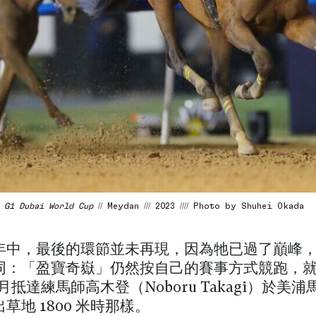
/
G1 Dubai World Cup
// Meydan /// 2023 //// Photo by Shuhei Okada
年中，最後的環節並未再現，因為牠已過了巔峰
同：「盈寶奇嶽」仍然按自己的賽事方式競跑，
 8 月抵達練馬師高木登（Noboru Takagi）於美
草地 1800 米時那樣。