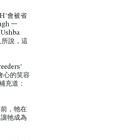
，‘H’會被省
gh 一
shba
人所說，這
ders’
）以會心的笑容
補充道：
年前，牠在
，讓牠成為