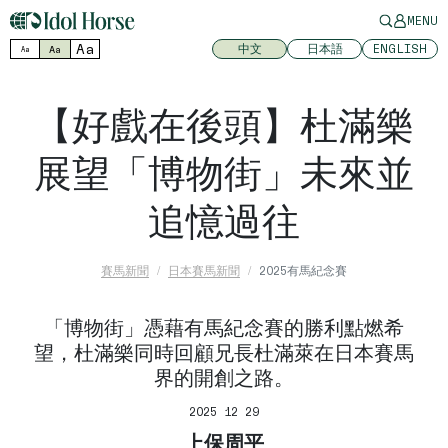
MENU
Aa
中文
日本語
ENGLISH
Aa
Aa
【好戲在後頭】杜滿樂
展望「博物街」未來並
追憶過往
賽馬新聞
日本賽馬新聞
2025有馬紀念賽
「博物街」憑藉有馬紀念賽的勝利點燃希
望，杜滿樂同時回顧兄長杜滿萊在日本賽馬
界的開創之路。
2025 12 29
上保周平