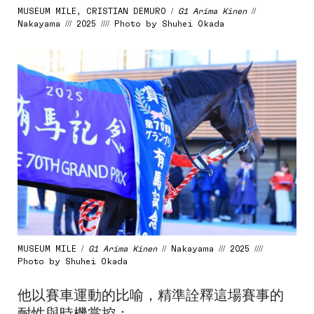
MUSEUM MILE, CRISTIAN DEMURO /
G1 Arima Kinen
//
Nakayama /// 2025 //// Photo by Shuhei Okada
MUSEUM MILE /
G1 Arima Kinen
// Nakayama /// 2025 ////
Photo by Shuhei Okada
他以賽車運動的比喻，精準詮釋這場賽事的