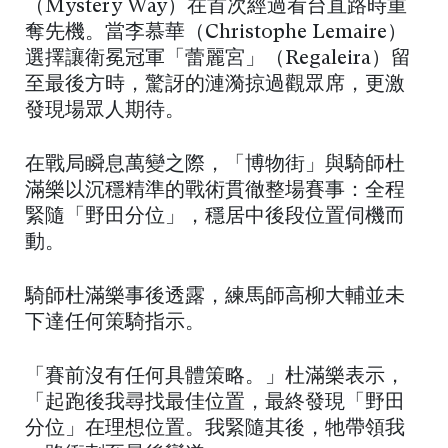
（Mystery Way）在首次經過看台直路時重
奪先機。當李慕華（Christophe Lemaire）
選擇讓衛冕冠軍「蕾麗宮」（Regaleira）留
至最後方時，驚訝的漣漪掠過觀眾席，更激
發現場眾人期待。
在戰局瞬息萬變之際，「博物街」與騎師杜
滿樂以沉穩精準的戰術貫徹整場賽事：全程
緊隨「野田分位」，穩居中後段位置伺機而
動。
騎師杜滿樂事後透露，練馬師高柳大輔並未
下達任何策騎指示。
「賽前沒有任何具體策略。」杜滿樂表示，
「起跑後我尋找最佳位置，最終發現「野田
分位」在理想位置。我緊隨其後，牠帶領我