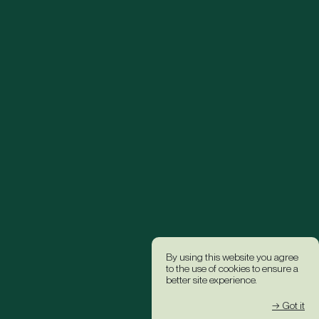
By using this website you agree
to the use of cookies to ensure a
better site experience.
→ Got it