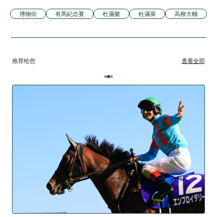
博物街
有馬紀念賽
杜滿樂
杜滿萊
高柳大輔
推荐给您
查看全部