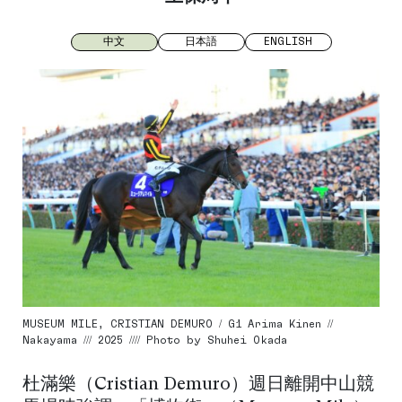
中文
日本語
ENGLISH
MUSEUM MILE, CRISTIAN DEMURO / G1 Arima Kinen //
Nakayama /// 2025 //// Photo by Shuhei Okada
杜滿樂（Cristian Demuro）週日離開中山競