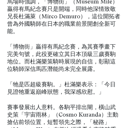
馬場時強調，「博物街」（Museum Mile）
贏得有馬紀念賽只是開端，同時他深情致敬
兄長杜滿萊（Mirco Demuro），這位開拓者
曾為外國騎師在日本的職業前景開創全新可
能。
「博物街」贏得有馬紀念賽，為其賽季畫下
完美句號，此役更確立其日本頂級三歲賽駒
地位。而杜滿樂策騎時展現的自信，彰顯這
位騎師深信馬匹潛能尚未完全展露。
「牠是匹超級賽駒。」杜滿樂表示：「今日
見證牠重返巔峰狀態，我深感欣慰。」
賽事發展出人意料。各駒平排出閘，橫山武
史策「宇宙雨林」（Cosmo Kuranda）主動
搶佔前領位置，短暫領先之際，「秘路」