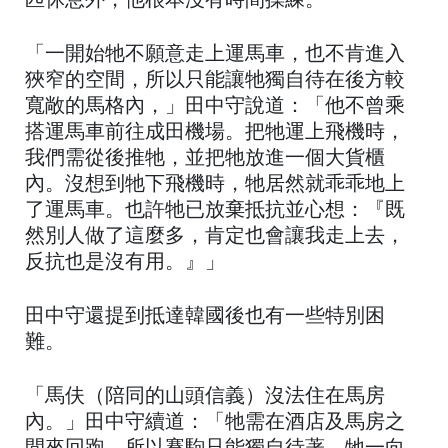
匹休息外，他根本沒有時間操練。
「一開始牠不願意走上運馬車，也不肯進入
狹窄的空間，所以只能讓牠獨自待在後方較
寬敞的馬格內，」田中守說道：「他不曾乘
搭運馬車前往成田機場。把牠運上飛機時，
我們需從後推牠，並把牠放進一個大貨櫃
內。沒想到牠下飛機時，牠居然就乖乖地上
了運馬車。也許牠已放棄抵抗並心想：『既
然別人做了這麼多，肯定也會讓我走上去，
反抗也是沒有用。』」
田中守還提到抵達韓國後也有一些特別困
難。
「馬伕（陪同的山頭信義）沒法住在馬房
內。」田中守續道：「牠需在酒店及馬房之