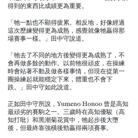
得到的東西比成績更為重要。
「牠一點也不顯得疲累。相反地，好像經過
這次歷練變得更為成熟，感覺就像牠贏得那
場賽事一樣。」田中守說道。
「牠去了不同的地方後變得更為成熟了，不
會再做多餘的動作。以前牠很頑皮，在操練
時會站著不動及做各樣事情，但現在從第一
圈操練起就能穩定下來，體重也不會下
跌。」田中守如此說道。
正如田中守所說，Yumeno Honoo 曾是高知
最頑劣的賽駒之一。三歲時在高知優駿（高
知打吡）和黑潮菊花賞中，牠起步後大墮
後，但最終靠強橫後勁贏得兩項賽事。