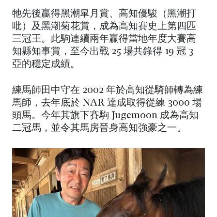
牠先後贏得黑潮皐月賞、高知優駿（黑潮打
吡）及黑潮菊花賞，成為高知賽史上第四匹
三冠王。此駒連續兩年贏得當地年度大賽高
知縣知事賞，至今出戰 25 場共錄得 19 冠 3
亞的穩定成績。
練馬師田中守在 2002 年於高知從騎師轉為練
馬師，去年底於 NAR 達成取得從練 3000 場
頭馬。今年其旗下賽駒 Jugemoon 成為高知
二冠馬，並令其馬房晉身高知強豪之一。