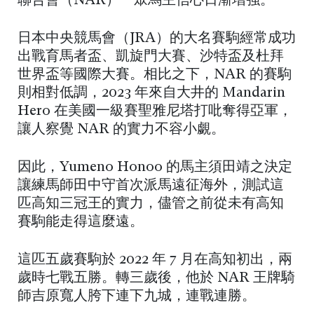
聯合會（NAR）一眾馬主信心日漸增強。
日本中央競馬會（JRA）的大名賽駒經常成功
出戰育馬者盃、凱旋門大賽、沙特盃及杜拜
世界盃等國際大賽。相比之下，NAR 的賽駒
則相對低調，2023 年來自大井的 Mandarin
Hero 在美國一級賽聖雅尼塔打吡奪得亞軍，
讓人察覺 NAR 的實力不容小覷。
因此，Yumeno Honoo 的馬主須田靖之決定
讓練馬師田中守首次派馬遠征海外，測試這
匹高知三冠王的實力，儘管之前從未有高知
賽駒能走得這麼遠。
這匹五歲賽駒於 2022 年 7 月在高知初出，兩
歲時七戰五勝。轉三歲後，他於 NAR 王牌騎
師吉原寬人胯下連下九城，連戰連勝。