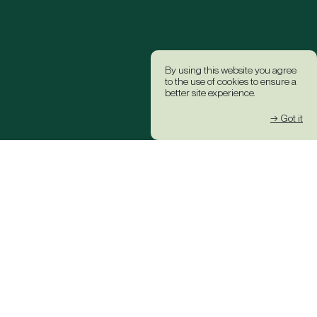
By using this website you agree
to the use of cookies to ensure a
better site experience.
→ Got it