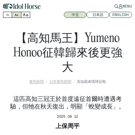
MENU
Aa
中文
日本語
ENGLISH
Aa
Aa
【高知馬王】Yumeno
Honoo征韓歸來後更強
大
賽馬新聞
日本賽馬新聞
高知霸者環球征戰
這匹高知三冠王於首度遠征首爾時遭遇考
驗，但牠在秋天復出，明顯「蛻變成長」。
2025 09 12
上保周平