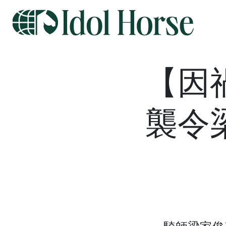
【因
襲令