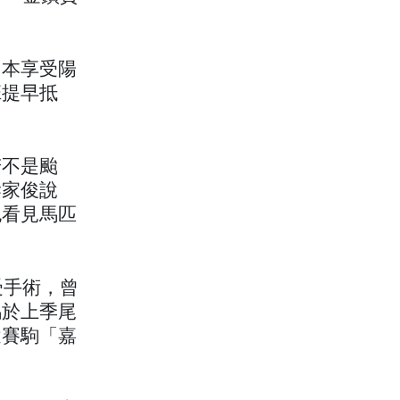
日本享受陽
班提早抵
若不是颱
梁家俊說
也看見馬匹
受手術，曾
馬於上季尾
途賽駒「嘉