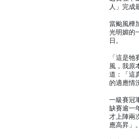
人」完成
當颱風樺
光明媚的
日。
「這是牠
風，我原
道：「這
的適應情
一級賽冠
缺賽逾一
才上陣兩
應高昇」