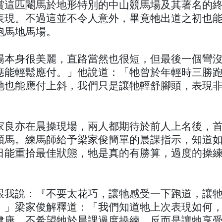
賞這匹閹馬於地形特別的中山競馬場及其著名的
表現。不過這並不令人意外，畢竟牠出道之初也
跑馬地馬場。
場本身很美麗，直路當然也很短，但最後一個彎
應能輕鬆應付。」他說道：「牠曾於年輕時三勝
牠也能應付上斜，我們只是讓牠輕舒腳頭，表現
家良亦在晨操現場，兩人都期待於前人上名後，
頭馬。練馬師給予梁家俊簡單的晨課指示，知道
日能重拾最佳狀態，牠是真的有勝算，過度的操
跟我說：『不要太花巧，讓牠感受一下跑道，讓
。」梁家俊解釋道：「我們知道牠上次表現如何
健康，不希望牠於晨課過度操練，反而是讓牠享