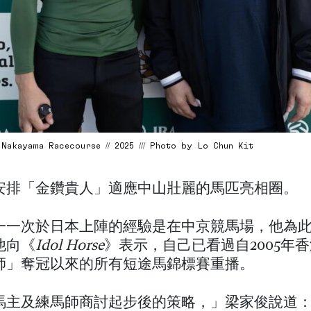
Nakayama Racecourse // 2025 /// Photo by Lo Chun Kit
安排「金鑽貴人」適應中山壯麗的馬匹亮相圈。
一一次於日本上陣的經驗是在中京競馬場，他為
他向《
Idol Horse
》表示，自己已看過自2005年
師」奪冠以來的所有短途馬錦標賽重播。
馬主及練馬師商討起步後的策略，」梁家俊說道