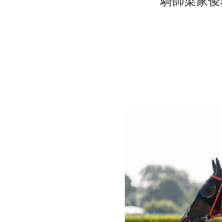
騎師梁家俊