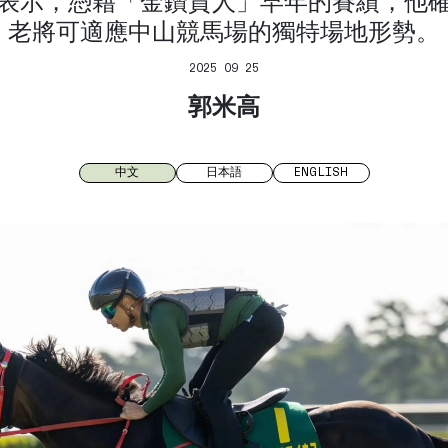
表示，憑藉「金鑽貴人」早年的賽績，他
老將可適應中山競馬場的獨特場地形勢。
2025 09 25
郭米高
中文
日本語
ENGLISH