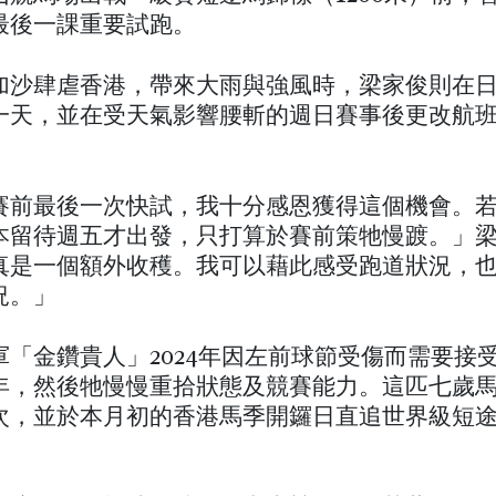
最後一課重要試跑。
加沙肆虐香港，帶來大雨與強風時，梁家俊則在
一天，並在受天氣影響腰斬的週日賽事後更改航
賽前最後一次快試，我十分感恩獲得這個機會。
本留待週五才出發，只打算於賽前策牠慢踱。」
真是一個額外收穫。我可以藉此感受跑道狀況，
況。」
軍「金鑽貴人」2024年因左前球節受傷而需要接
年，然後牠慢慢重拾狀態及競賽能力。這匹七歲
次，並於本月初的香港馬季開鑼日直追世界級短
。