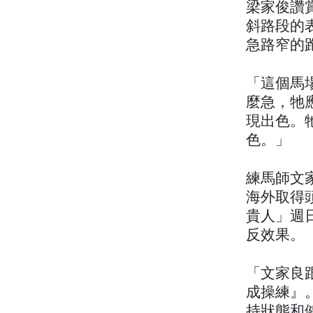
梁家俊讚
斜路段的
急路窄的
「這個馬
麼急，牠
現出色。
色。」
練馬師文
海外取得
貴人」週
反效果。
「文家良
成操練』
持狀態和