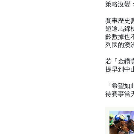
策略沒變
賽事歷史
短途馬錦
齡數據也
列國的澳洲賽
若「金鑽
提早到中
「希望如
待賽事當天