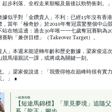
：起步利落、全程走來順暢及最後以勁勢衝刺。
數據似乎對「金鑽貴人」不利：已經15年沒有香
標，當年「極奇妙」於2010年奪冠震驚整個中山
不站在牠這邊：過去30年唯一一七歲奪冠賽駒為20
駒「兼併目標」（Takeover Target）。
貴人」本週末能逆轉年齡和歷史數據，梁家俊這
山競馬場親試一課，或將成為關鍵一刻。
此。」梁家俊說道：「我覺得牠在巔峰時很有實
。」 ∎
一級賽前瞻
【短途馬錦標】「里見夢境」追隨父
系「龍王」腳步