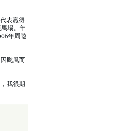
」
港代表贏得
競馬場。年
06年周遊
次因颱風而
力，我很期