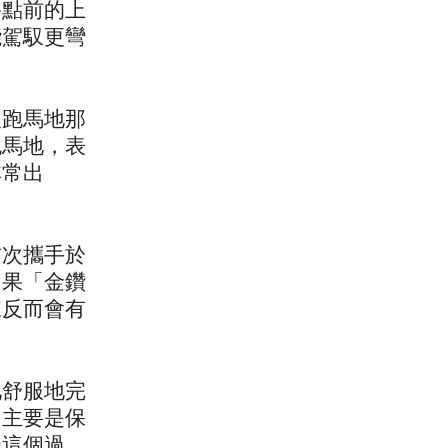
終點前的上
能駕馭更彎
沒跑馬地那
跑馬地，表
非常出
首次攜手於
如果「金鑽
練反而會有
牠舒服地完
，主要是保
受這個過