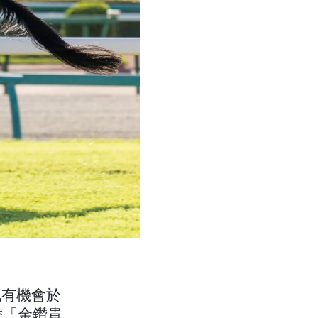
他有機會於
替「金鑽貴