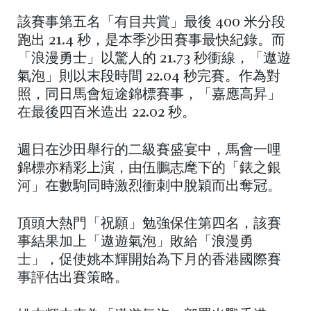
該賽事第五名「有目共賞」最後 400 米分段
跑出 21.4 秒，是本季沙田賽事最快紀錄。而
「浪漫勇士」以驚人的 21.73 秒衝線，「遨遊
氣泡」則以末段時間 22.04 秒完賽。作為對
照，同日馬會短途錦標賽事，「嘉應高昇」
在最後四百米造出 22.02 秒。
週日在沙田舉行的二級賽盛宴中，馬會一哩
錦標亦精彩上演，由伍鵬志麾下的「錶之銀
河」在數駒同時激烈衝刺中脫穎而出奪冠。
頂頭大熱門「祝願」勉強保住第四名，該賽
事結果加上「遨遊氣泡」敗給「浪漫勇
士」，促使姚本輝開始為下月的香港國際賽
事評估出賽策略。