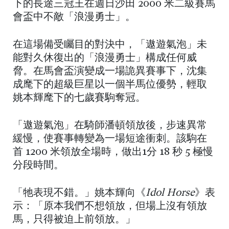
下的長途三冠王在週日沙田 2000 米二級賽馬
會盃中不敵「浪漫勇士」。
在這場備受矚目的對決中，「遨遊氣泡」未
能對久休復出的「浪漫勇士」構成任何威
脅。在馬會盃演變成一場詭異賽事下，沈集
成麾下的超級巨星以一個半馬位優勢，輕取
姚本輝麾下的七歲賽駒奪冠。
「遨遊氣泡」在騎師潘頓領放後，步速異常
緩慢，使賽事轉變為一場短途衝刺。該駒在
首 1200 米領放全場時，做出1分 18 秒 5 極慢
分段時間。
「牠表現不錯。」姚本輝向《
Idol Horse
》表
示：「原本我們不想領放，但場上沒有領放
馬，只得被迫上前領放。」