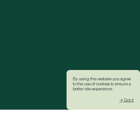
By using this website you agree
to the use of cookies to ensure a
better site experience.
→ Got it