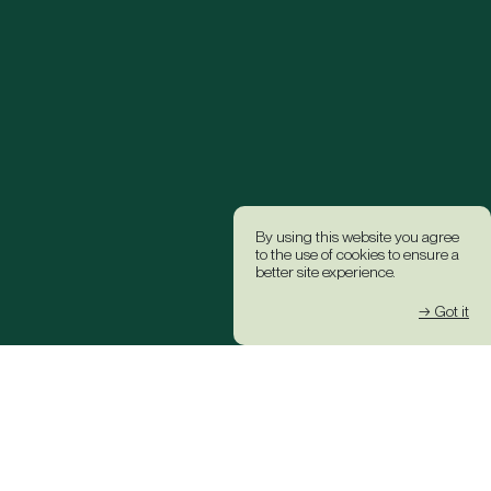
By using this website you agree
to the use of cookies to ensure a
better site experience.
→ Got it