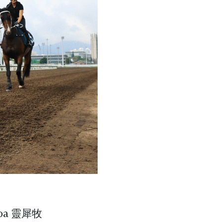
oa 靈犀牧