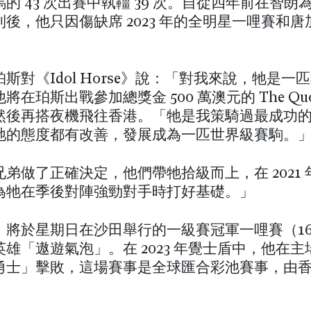
的 43 次出賽中執韁 39 次。自從四年前在智朗
後，他只因傷缺席 2023 年的全明星一哩賽和
斯對《Idol Horse》說：「對我來說，牠是一
將在珀斯出戰參加總獎金 500 萬澳元的 The Quo
然後再搭夜機飛往香港。「牠是我策騎過最成功
牠的態度都有改善，發展成為一匹世界級賽駒。
弟做了正確決定，他們帶牠拾級而上，在 2021
為牠在季後對陣強勁對手時打好基礎。」
」將於星期日在沙田舉行的一級賽冠軍一哩賽（16
雄「遨遊氣泡」。在 2023 年覺士盾中，他在
勇士」擊敗，這場賽事是全球匯合彩池賽事，由
。