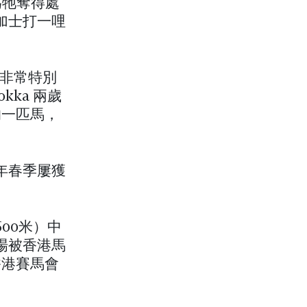
為牠奪得處
唐加士打一哩
匹非常特別
kka 兩歲
的一匹馬，
」
 年春季屢獲
00米）中
主場被香港馬
香港賽馬會