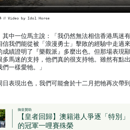
4 /// Video by Idol Horse
」其中一位馬主說：「我仍然無法相信香港馬迷
相信我們能從被「浪漫勇士」擊敗的經驗中走過
的成績證明了『樂觀派』多麼出色。但那場表現
很多馬迷的支持，他們真的很支持牠。雖然有點
我們一樣愛牠。」
周日表現出色，我們可能會於十二月把牠再次帶
御皇贊助
【皇者回歸】澳籍港人爭逐「特別」
的冠軍一哩賽殊榮