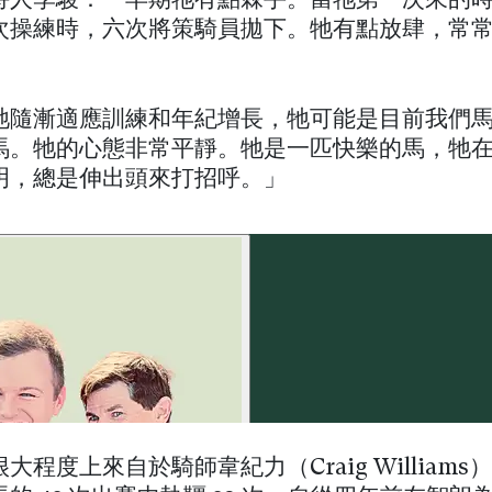
持人李駿：「早期牠有點棘手。當牠第一次來的
次操練時，六次將策騎員拋下。牠有點放肆，常
牠隨漸適應訓練和年紀增長，牠可能是目前我們
馬。牠的心態非常平靜。牠是一匹快樂的馬，牠
明，總是伸出頭來打招呼。」
大程度上來自於騎師韋紀力（Craig Williams