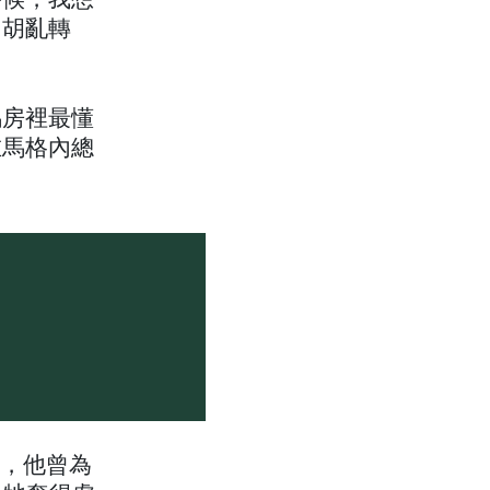
時候，我想
常胡亂轉
馬房裡最懂
在馬格內總
），他曾為