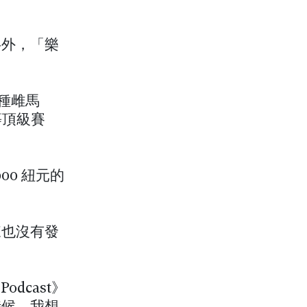
好名字外，「樂
。
育種雌馬
e 等頂級賽
000 紐元的
來也沒有發
odcast》