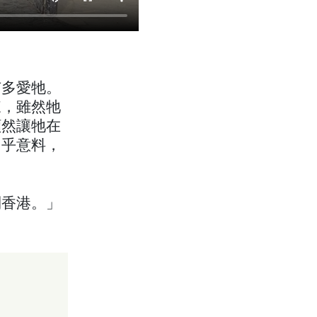
有多愛牠。
來，雖然牠
顯然讓牠在
出乎意料，
到香港。」