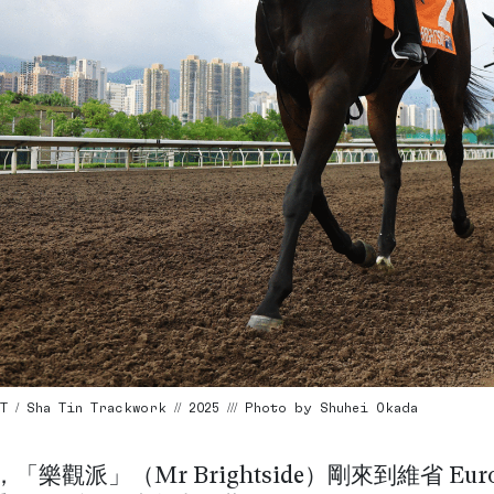
 / Sha Tin Trackwork // 2025 /// Photo by Shuhei Okada
初，「樂觀派」（Mr Brightside）剛來到維省 Eur