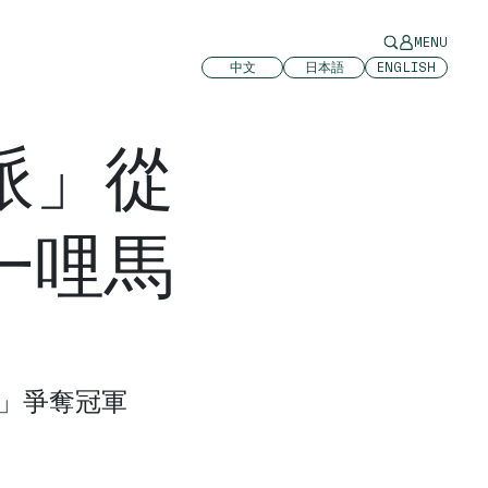
MENU
中文
日本語
ENGLISH
派」從
一哩馬
觀派」爭奪冠軍