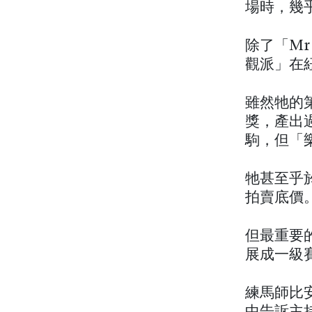
場時，幾
除了「Mr 
觀派」在
雖然牠的第
獎，產出過 S
駒，但「
牠甚至乎於紐
拍賣底價
但最重要
展成一級
練馬師比安希