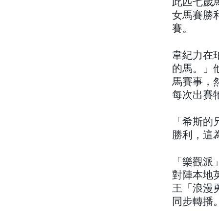
此匹七歲馬
女馬賽勝利
賽。
韋紀力在珀
的馬。」他
馬賽事，
每次出賽
「希斯的兄
勝利，這
「樂觀派
對陣本地英
王「浪漫
同步轉播