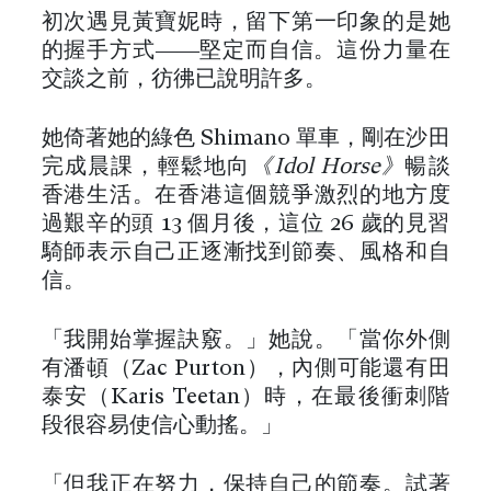
初次遇見黃寶妮時，留下第一印象的是她
的握手方式——堅定而自信。這份力量在
交談之前，彷彿已說明許多。
她倚著她的綠色 Shimano 單車，剛在沙田
完成晨課，輕鬆地向
《Idol Horse》
暢談
香港生活。在香港這個競爭激烈的地方度
過艱辛的頭 13 個月後，這位 26 歲的見習
騎師表示自己正逐漸找到節奏、風格和自
信。
「我開始掌握訣竅。」她說。「當你外側
有潘頓（Zac Purton），內側可能還有田
泰安（Karis Teetan）時，在最後衝刺階
段很容易使信心動搖。」
「但我正在努力，保持自己的節奏。試著