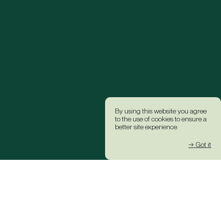
By using this website you agree
to the use of cookies to ensure a
better site experience.
→ Got it