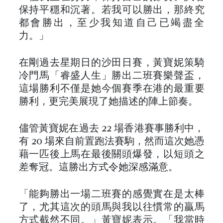
保持平穩和沉著。若我可以勝出，那終究
都會勝出，至少我知道自己已竭盡全
力。」
在剛過去星期日的沙田日賽，黃寶妮策騎
冷門馬「睿盛人生」勝出二班賽樂聲盃，
這場勝利不僅是她今個賽季在港的最重要
勝利，更完美展現了她描述的陣上節奏。
儘管黃寶妮在過去 22 場香港賽事勝利中，
有 20 場來自前置跑法賽駒，然而這次她憑
藉一匹後上馬在最後關頭爆發，以短頭之
差奪冠。這勝出方式令她深感滿意。
「能夠勝出一場二班賽的感覺實在是太棒
了，尤其這次的頭馬與我以往慣常的贏馬
方式截然不同。」黃寶妮表示。「我當時