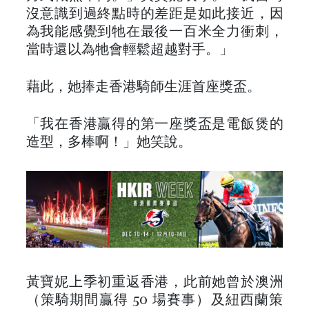
沒意識到過終點時的差距是如此接近，因
為我能感覺到牠在最後一百米全力衝刺，
當時還以為牠會輕鬆超越對手。」
藉此，她捧走香港騎師生涯首座獎盃。
「我在香港贏得的第一座獎盃是電飯煲的
造型，多棒啊！」她笑說。
黃寶妮上季初重返香港，此前她曾於澳洲
（策騎期間贏得 50 場賽事）及紐西蘭策