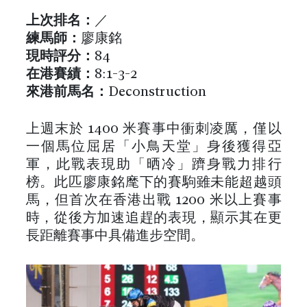
上次排名：
／
練馬師：
廖康銘
現時評分：
84
在港
賽績
：
8:1-3-2
來港前馬名
：
Deconstruction
上週末於 1400 米賽事中衝刺凌厲，僅以
一個馬位屈居「小鳥天堂」身後獲得亞
軍，此戰表現助「晒冷」躋身戰力排行
榜。此匹廖康銘麾下的賽駒雖未能超越頭
馬，但首次在香港出戰 1200 米以上賽事
時，從後方加速追趕的表現，顯示其在更
長距離賽事中具備進步空間。