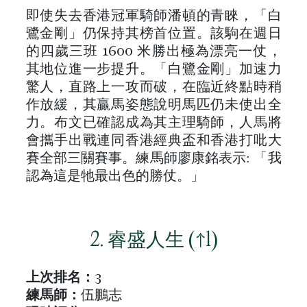
即使失去香港冠軍騎師潘頓的青睞，「白
鷺金剛」仍保持其榜首位置。該駒在週日
的四歲三班 1600 米勝出極為漂亮一仗，
其地位進一步提升。「白鷺金剛」加速力
驚人，直路上一攻而破，在臨近終點時稍
作放緩，其贏馬姿態說明馬匹仍未使出全
力。布文已確認成為其主理騎師，人馬將
會攜手出戰連同香港經典盃和香港打吡大
賽全部三關賽事。練馬師廖康銘表示: 「我
認為這是牠最出色的勝仗。」
2. 睿盛人生 (↑1)
上次排名
：
3
練
馬師：
伍鵬志