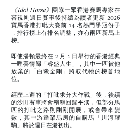
《Idol Horse》
團隊一眾香港賽馬專家在
審視剛週日賽事後持續為讀者更新 2026
寶馬香港打吡大賽前 14 名熱門爭冠份子
，排行榜上有排名調整，亦有兩匹新馬上
榜。
即使潘頓最終在 2 月 1 日舉行的香港經典
一哩賽情歸「睿盛人生」，其中一匹被他
放棄的「白鷺金剛」將取代牠的榜首地
位。
經歷上週的「打吡求分大作戰」後，後續
的沙田賽事將會稍稍回歸平淡，但部分馬
匹的打吡之路則剛剛開展，或會帶來變
數，其中游達榮馬房的自購馬「川河耀
駒」將於週日在港初出。