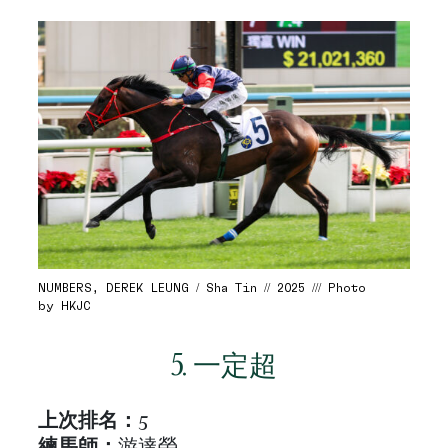
NUMBERS, DEREK LEUNG / Sha Tin // 2025 /// Photo
by HKJC
5. 一定超
上次排名
：
5