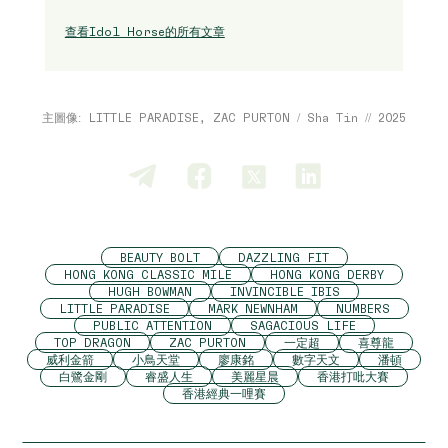
查看Idol Horse的所有文章
主圖像: LITTLE PARADISE, ZAC PURTON / Sha Tin // 2025
BEAUTY BOLT
DAZZLING FIT
HONG KONG CLASSIC MILE
HONG KONG DERBY
HUGH BOWMAN
INVINCIBLE IBIS
LITTLE PARADISE
MARK NEWNHAM
NUMBERS
PUBLIC ATTENTION
SAGACIOUS LIFE
TOP DRAGON
ZAC PURTON
一定超
喜尊龍
威利金箭
小鳥天堂
廖康銘
數字天文
潘頓
白鷺金剛
睿盛人生
美麗星晨
香港打吡大賽
香港經典一哩賽