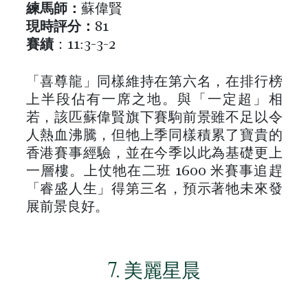
練馬師：
蘇偉賢
現時評分：
81
賽績
：11:3-3-2
「喜尊龍」同樣維持在第六名，在排行榜
上半段佔有一席之地。與「一定超」相
若，該匹蘇偉賢旗下賽駒前景雖不足以令
人熱血沸騰，但牠上季同樣積累了寶貴的
香港賽事經驗，並在今季以此為基礎更上
一層樓。上仗牠在二班 1600 米賽事追趕
「睿盛人生」得第三名，預示著牠未來發
展前景良好。
7. 美麗星晨