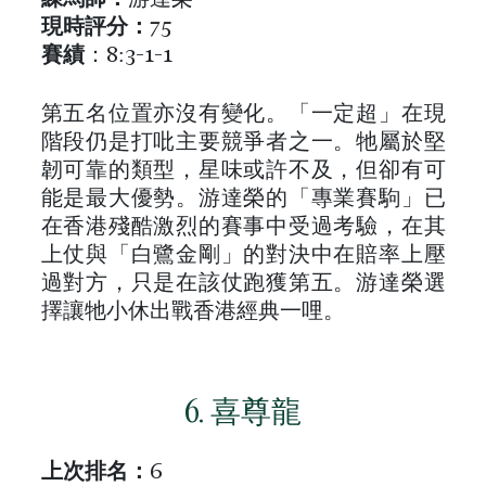
練馬師：
游達榮
現時評分：
75
賽績
：8:3-1-1
第五名位置亦沒有變化。「一定超」在現
階段仍是打吡主要競爭者之一。牠屬於堅
韌可靠的類型，星味或許不及，但卻有可
能是最大優勢。游達榮的「專業賽駒」已
在香港殘酷激烈的賽事中受過考驗，在其
上仗與「白鷺金剛」的對決中在賠率上壓
過對方，只是在該仗跑獲第五。游達榮選
擇讓牠小休出戰香港經典一哩。
6. 喜尊龍
上次排名
：
6