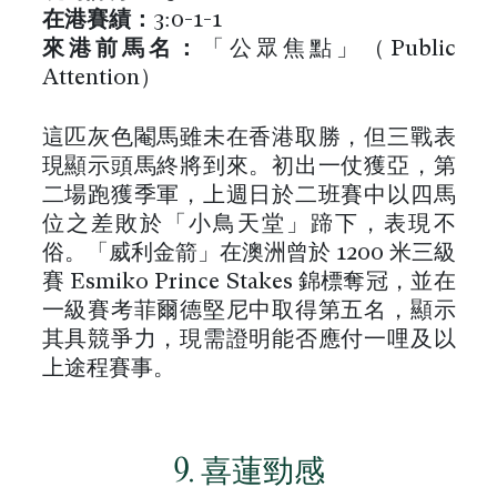
在港
賽績
：
3:0-1-1
來港前馬名
：
「公眾焦點」（Public
Attention）
這匹灰色閹馬雖未在香港取勝，但三戰表
現顯示頭馬終將到來。初出一仗獲亞，第
二場跑獲季軍，上週日於二班賽中以四馬
位之差敗於「小鳥天堂」蹄下，表現不
俗。「威利金箭」在澳洲曾於 1200 米三級
賽 Esmiko Prince Stakes 錦標奪冠，並在
一級賽考菲爾德堅尼中取得第五名，顯示
其具競爭力，現需證明能否應付一哩及以
上途程賽事。
9. 喜蓮勁感