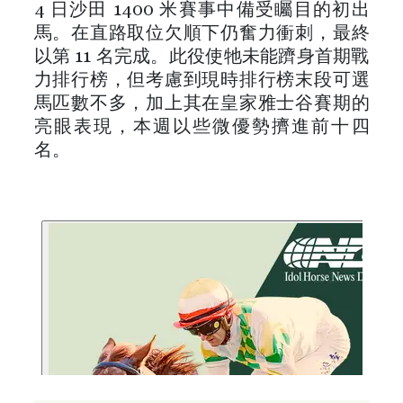
4 日沙田 1400 米賽事中備受矚目的初出
馬。在直路取位欠順下仍奮力衝刺，最終
以第 11 名完成。此役使牠未能躋身首期戰
力排行榜，但考慮到現時排行榜末段可選
馬匹數不多，加上其在皇家雅士谷賽期的
亮眼表現，本週以些微優勢擠進前十四
名。