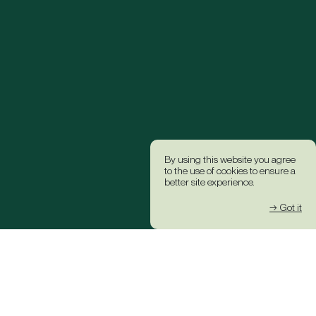
By using this website you agree
to the use of cookies to ensure a
better site experience.
→ Got it