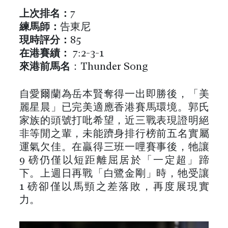
上次排名
：
7
練馬師：
告東尼
現時評分：
85
在港
賽績
：
7:2-3-1
來港前馬名
：Thunder Song
自愛爾蘭為岳本賢奪得一出即勝後，「美
麗星晨」已完美適應香港賽馬環境。郭氏
家族的頭號打吡希望，近三戰表現證明絕
非等閒之輩，未能躋身排行榜前五名實屬
運氣欠佳。在贏得三班一哩賽事後，牠讓
9 磅仍僅以短距離屈居於「一定超」蹄
下。上週日再戰「白鷺金剛」時，牠受讓
1 磅卻僅以馬頸之差落敗，再度展現實
力。