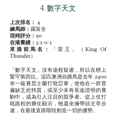
4. 數字天文
上次排名
：
4
練馬師：
羅富全
現時評分：
90
在港
賽績：
2:1-0-1
來港前馬名：
「雷王」（King Of
Thunder）
「數字天文」沒有途程疑慮，所以在榜上
緊守第四位。這匹澳洲自購馬是去年 2400
米一級賽昆士蘭打吡亞軍，使他在一群普
遍缺乏此特質，或至少未有長途證明的賽
駒中，成為引人注目的競爭者。從上仗打
吡路程的勝仗顯示，牠還坐擁帶頭主宰步
速，在最後直路階段創造一切的優勢。