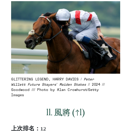
GLITTERING LEGEND, HARRY DAVIES /
Peter
Willett Future Stayers’ Maiden Stakes
// 2024 ///
Goodwood //// Photo by Alan Crowhurst/Getty
Images
11. 風將 (↑1)
上次排名：
12