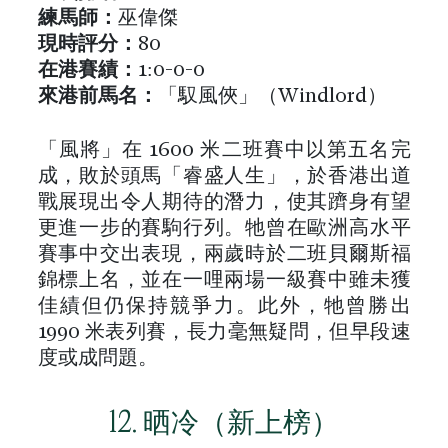
練馬師：
巫偉傑
現時評分：
80
在港
賽績
：
1:0-0-0
來港前馬名
：
「馭風俠」（Windlord）
「風將」在 1600 米二班賽中以第五名完
成，敗於頭馬「睿盛人生」，於香港出道
戰展現出令人期待的潛力，使其躋身有望
更進一步的賽駒行列。牠曾在歐洲高水平
賽事中交出表現，兩歲時於二班貝爾斯福
錦標上名，並在一哩兩場一級賽中雖未獲
佳績但仍保持競爭力。此外，牠曾勝出
1990 米表列賽，長力毫無疑問，但早段速
度或成問題。
12. 晒冷（新上榜）