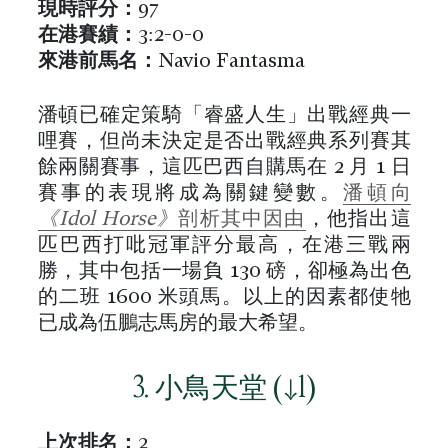
現時評分：
97
在港賽績：
3:2-0-0
來港前馬名：
Navio Fantasma
潘頓已確定策騎「睿盛人生」出戰經典一
哩賽，但尚未決定是否出戰經典系列賽其
餘兩關賽事，這匹巴西自購馬在 2 月 1 日
賽事的表現將成為關鍵變數。
潘頓向
《Idol Horse》
剖析其中因由
，他指出這
匹巴西打吡冠軍評分最高，在港三戰兩
勝，其中包括一場負 130 磅，卻極為出色
的二班 1600 米頭馬。以上的因素都使牠
已成為伍鵬志馬房的最大希望。
3. 小鳥天堂 (↓1)
上次排名
：
2