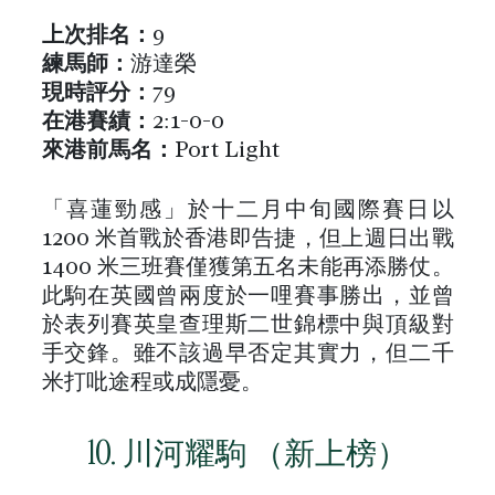
上次排名：
9
練馬師：
游達榮
現時評分：
79
在港
賽績
：
2:1-0-0
來港前馬名
：
Port Light
「喜蓮勁感」於十二月中旬國際賽日以
1200 米首戰於香港即告捷，但上週日出戰
1400 米三班賽僅獲第五名未能再添勝仗。
此駒在英國曾兩度於一哩賽事勝出，並曾
於表列賽英皇查理斯二世錦標中與頂級對
手交鋒。雖不該過早否定其實力，但二千
米打吡途程或成隱憂。
10. 川河耀駒 （新上榜）