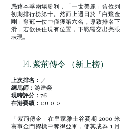
憑藉本季兩場勝利，「一世美麗」曾位列
初期排行榜第十。然而上週日於「白鷺金
剛」奪冠一仗中僅獲第六名，導致排名下
滑，若欲保住現有位置，下戰需交出亮眼
表現。
14. 紫荊傳令 （新上榜）
上次排名：
／
練馬師：
游達榮
現時評分：
76
在港
賽績
：
1:0-0-0
「紫荊傳令」在皇家雅士谷賽期 2000 米
賽事金門錦標中奪得亞軍，使其成為 1 月