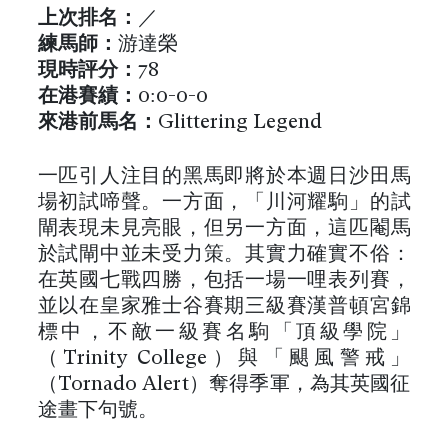
上次排名：
／
練馬師：
游達榮
現時評分：
78
在港
賽績
：
0:0-0-0
來港前馬名
：
Glittering Legend
一匹引人注目的黑馬即將於本週日沙田馬
場初試啼聲。一方面，「川河耀駒」的試
閘表現未見亮眼，但另一方面，這匹閹馬
於試閘中並未受力策。其實力確實不俗：
在英國七戰四勝，包括一場一哩表列賽，
並以在皇家雅士谷賽期三級賽漢普頓宮錦
標中，不敵一級賽名駒「頂級學院」
（Trinity College）與「颶風警戒」
（Tornado Alert）奪得季軍，為其英國征
途畫下句號。