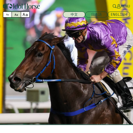
MENU
Aa
中文
日本語
ENGLISH
Aa
Aa