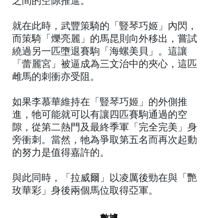
之間的空隙推進。
就在此時，武豐策騎的「豎琴巧姬」內閃，
而策騎「爍亮麗」的馬昆則向外移出，嘗試
繞過另一匹墮退賽駒「海螺美貝」。這讓
「蕾麗宮」被逼成為三文治中的夾心，這匹
雌馬的刺衝亦受阻。
如果李慕華維持在「豎琴巧姬」的外側推
進，牠可能就可以有讓四匹賽駒通過的空
隙，從第二熱門及最終季軍「完全完美」身
旁衝刺。當然，牠為爭取第五名而再次起動
的努力是值得嘉許的。
與此同時，「拉威爾」以凌厲後勁在與「艷
玫華彩」身後兩個馬位取得亞軍。
數據