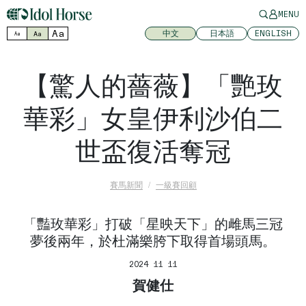
MENU
Aa
中文
日本語
ENGLISH
Aa
Aa
【驚人的薔薇】「艷玫
華彩」女皇伊利沙伯二
世盃復活奪冠
賽馬新聞
一級賽回顧
「豔玫華彩」打破「星映天下」的雌馬三冠
夢後兩年，於杜滿樂胯下取得首場頭馬。
2024 11 11
賀健仕