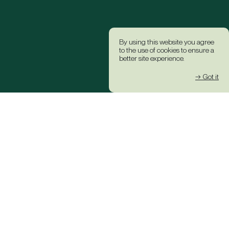
By using this website you agree
to the use of cookies to ensure a
better site experience.
→ Got it