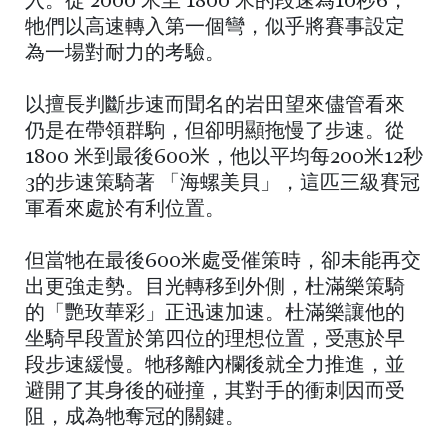
入。從 2000 米至 1800 米的段速為10秒6，
牠們以高速轉入第一個彎，似乎將賽事設定
為一場對耐力的考驗。
以擅長判斷步速而聞名的岩田望來儘管看來
仍是在帶領群駒，但卻明顯拖慢了步速。從
1800 米到最後600米，他以平均每200米12秒
3的步速策騎著 「海螺美貝」，這匹三級賽冠
軍看來處於有利位置。
但當牠在最後600米處受催策時，卻未能再交
出更強走勢。目光轉移到外側，杜滿樂策騎
的「艷玫華彩」正迅速加速。杜滿樂讓他的
坐騎早段置於第四位的理想位置，受惠於早
段步速緩慢。牠移離內欄後就全力推進，並
避開了其身後的碰撞，其對手的衝刺因而受
阻，成為牠奪冠的關鍵。