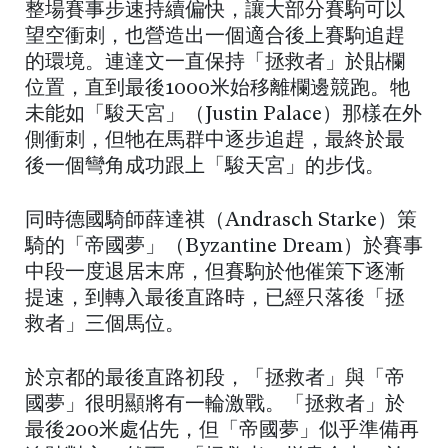
整場賽事步速持續偏快，讓大部分賽駒可以
望空衝刺，也營造出一個適合後上賽駒追趕
的環境。連達文一直保持「拯救者」於貼欄
位置，直到最後1000米始移離欄邊競跑。牠
未能如「駿天宮」（Justin Palace）那樣在外
側衝刺，但牠在馬群中逐步追趕，最終於最
後一個彎角成功跟上「駿天宮」的步伐。
同時德國騎師薛達祺（Andrasch Starke）策
騎的「帝國夢」（Byzantine Dream）於賽事
中段一度退居末席，但賽駒於他催策下逐漸
提速，到轉入最後直路時，已經只落後「拯
救者」三個馬位。
於京都的最後直路初段，「拯救者」與「帝
國夢」很明顯將有一輪激戰。「拯救者」於
最後200米處佔先，但「帝國夢」似乎準備再