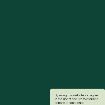
By using this website you agree
to the use of cookies to ensure a
better site experience.