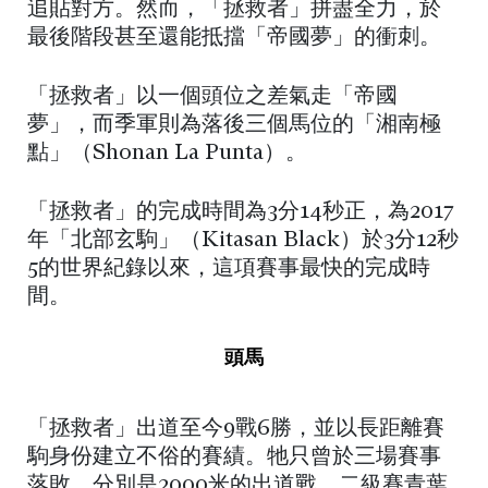
追貼對方。然而，「拯救者」拼盡全力，於
最後階段甚至還能抵擋「帝國夢」的衝刺。
「拯救者」以一個頭位之差氣走「帝國
夢」，而季軍則為落後三個馬位的「湘南極
點」（Shonan La Punta）。
「拯救者」的完成時間為3分14秒正，為2017
年「北部玄駒」（Kitasan Black）於3分12秒
5的世界紀錄以來，這項賽事最快的完成時
間。
頭馬
「拯救者」出道至今9戰6勝，並以長距離賽
駒身份建立不俗的賽績。牠只曾於三場賽事
落敗。分別是2000米的出道戰、二級賽青葉