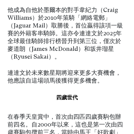
他成為自他於墨爾本的對手韋紀力（Craig
Williams）於2010年策騎「網絡電郵」
（Jaguar Mail）取勝後，首位贏得該項一級
賽的外籍客串騎師。這亦令連達文於2025年
全球最佳騎師排行榜晉升到第三位，僅次於
麥道朗（James McDonald）和坂井瑠星
（Ryusei Sakai）。
連達文於未來數星期將迎來更多大賽機會，
他應該自這場頭馬後獲得更多機會。
四歲世代
在春季天皇賞中，首次由四匹四歲賽駒包辦
前四名。自2000年以來，這也是第一次由四
歲賽駒包攬前三名，當時由馬王「好歌劇」