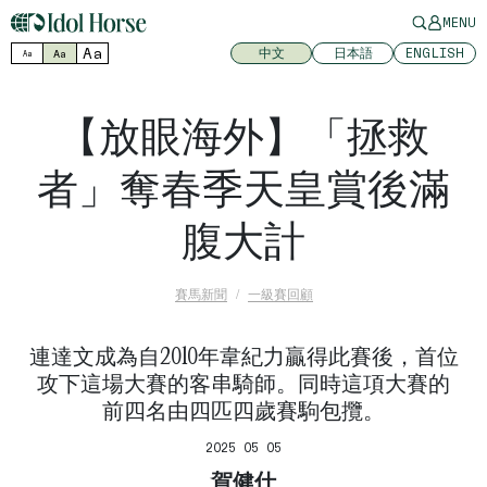
MENU
Aa
中文
日本語
ENGLISH
Aa
Aa
【放眼海外】「拯救
者」奪春季天皇賞後滿
腹大計
賽馬新聞
一級賽回顧
連達文成為自2010年韋紀力贏得此賽後，首位
攻下這場大賽的客串騎師。同時這項大賽的
前四名由四匹四歲賽駒包攬。
2025 05 05
賀健仕