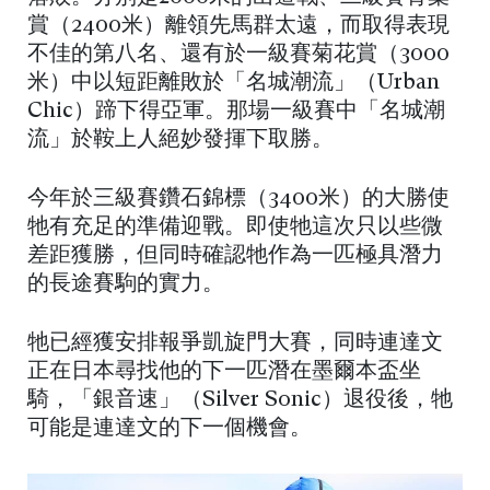
賞（2400米）離領先馬群太遠，而取得表現
不佳的第八名、還有於一級賽菊花賞（3000
米）中以短距離敗於「名城潮流」（Urban
Chic）蹄下得亞軍。那場一級賽中「名城潮
流」於鞍上人絕妙發揮下取勝。
今年於三級賽鑽石錦標（3400米）的大勝使
牠有充足的準備迎戰。即使牠這次只以些微
差距獲勝，但同時確認牠作為一匹極具潛力
的長途賽駒的實力。
牠已經獲安排報爭凱旋門大賽，同時連達文
正在日本尋找他的下一匹潛在墨爾本盃坐
騎，「銀音速」（Silver Sonic）退役後，牠
可能是連達文的下一個機會。