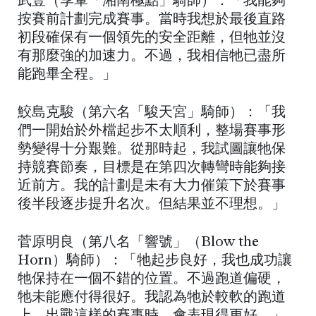
武豊（季軍「湘南極點」騎師）：「我能夠
按賽前計劃完成賽事。當時我想於最後直路
初段確保有一個領先的安全距離，但牠並沒
有那麼強的加速力。不過，我相信牠已盡所
能跑畢全程。」
鮫島克駿（第六名「駿天宮」騎師）：「我
們一開始於外檔起步不太順利，整場賽事形
勢變得十分艱難。從那時起，我試圖讓牠保
持競賽節奏，目標是在第四次轉彎時能夠接
近前方。我的計劃是未有大力催策下於賽事
後半段逐步提升名次。但結果並不理想。」
菅原明良（第八名「響號」（Blow the
Horn）騎師）：「牠起步良好，我也成功讓
牠保持在一個不錯的位置。不過跑道偏硬，
牠未能應付得很好。我認為牠於較軟的跑道
上，出戰這樣的賽事時，會表現得更好。」