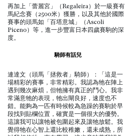
再加上「蕾麗宮」（Regaleira）於一級賽有
馬紀念賽（2500米）獲勝，以及其他於國際
賽事的頭馬如「百塔意城」（Ascoli
Piceno）等，進一步豐富日本四歲賽駒的深
度。
騎師有話兒
連達文（頭馬「拯救者」騎師）：「這是一
場精彩的賽事，非常精彩。我認為牠在陣上
遇到幾次麻煩，但牠擁有真正的鬥心。我非
常滿意牠的表現，牠出閘良好，速度也不
錯。能夠為一匹有時候較為急躁的賽駒於早
段找到貼欄位置，確實是一個很大的優勢。
這讓我可以讓牠被包圍起來及讓牠放鬆。我
覺得牠在心智上還比較稚嫩，還未成熟，所