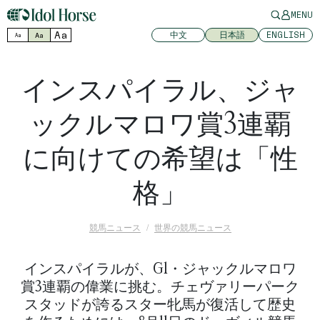
MENU
Aa
中文
日本語
ENGLISH
Aa
Aa
インスパイラル、ジャ
ックルマロワ賞3連覇
に向けての希望は「性
格」
競馬ニュース
世界の競馬ニュース
インスパイラルが、G1・ジャックルマロワ
賞3連覇の偉業に挑む。チェヴァリーパーク
スタッドが誇るスター牝馬が復活して歴史