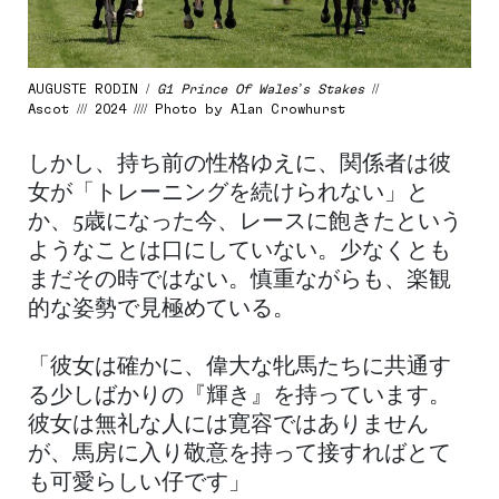
AUGUSTE RODIN /
G1 Prince Of Wales’s Stakes
//
Ascot /// 2024 //// Photo by Alan Crowhurst
しかし、持ち前の性格ゆえに、関係者は彼
女が「トレーニングを続けられない」と
か、5歳になった今、レースに飽きたという
ようなことは口にしていない。少なくとも
まだその時ではない。慎重ながらも、楽観
的な姿勢で見極めている。
「彼女は確かに、偉大な牝馬たちに共通す
る少しばかりの『輝き』を持っています。
彼女は無礼な人には寛容ではありません
が、馬房に入り敬意を持って接すればとて
も可愛らしい仔です」