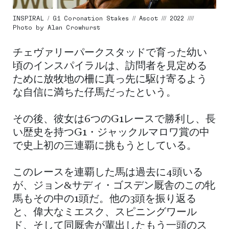
INSPIRAL / G1 Coronation Stakes // Ascot /// 2022 ////
Photo by Alan Crowhurst
チェヴァリーパークスタッドで育った幼い
頃のインスパイラルは、訪問者を見定める
ために放牧地の柵に真っ先に駆け寄るよう
な自信に満ちた仔馬だったという。
その後、彼女は6つのG1レースで勝利し、長
い歴史を持つG1・ジャックルマロワ賞の中
で史上初の三連覇に挑もうとしている。
このレースを連覇した馬は過去に4頭いる
が、ジョン&サディ・ゴスデン厩舎のこの牝
馬もその中の1頭だ。他の3頭を振り返る
と、偉大なミエスク、スピニングワール
ド、そして同厩舎が輩出したもう一頭のス