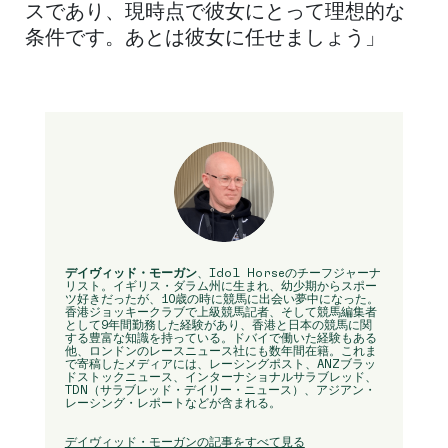
スであり、現時点で彼女にとって理想的な
条件です。あとは彼女に任せましょう」
デイヴィッド・モーガン
、Idol Horseのチーフジャーナ
リスト。イギリス・ダラム州に生まれ、幼少期からスポー
ツ好きだったが、10歳の時に競馬に出会い夢中になった。
香港ジョッキークラブで上級競馬記者、そして競馬編集者
として9年間勤務した経験があり、香港と日本の競馬に関
する豊富な知識を持っている。ドバイで働いた経験もある
他、ロンドンのレースニュース社にも数年間在籍。これま
で寄稿したメディアには、レーシングポスト、ANZブラッ
ドストックニュース、インターナショナルサラブレッド、
TDN（サラブレッド・デイリー・ニュース）、アジアン・
レーシング・レポートなどが含まれる。
デイヴィッド・モーガンの記事をすべて見る