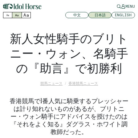
MENU
Aa
中文
日本語
ENGLISH
Aa
Aa
新人女性騎手のブリト
ニー・ウォン、名騎手
の『助言』で初勝利
競馬ニュース
香港競馬ニュース
香港競馬で1番人気に騎乗するプレッシャー
は計り知れないものがあるが、ブリトニ
ー・ウォン騎手にアドバイスを授けたのは
『それをよく知る』ダグラス・ホワイト調
教師だった。