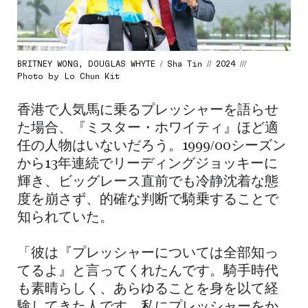
BRITNEY WONG, DOUGLAS WHYTE / Sha Tin // 2024 ///
Photo by Lo Chun Kit
香港で人気馬に乗るプレッシャーを語らせ
た場合、『ミスター・ホワイティ』ほど適
任の人物はいないだろう。1999/00シーズン
から13年連続でリーディングジョッキーに
輝き、ビッグレース直前でも冷静沈着な態
度を崩さず、的確な判断で騎乗することで
知られていた。
「彼は『プレッシャーについては全部知っ
てるよ』と言ってくれたんです。騎手時代
も素晴らしく、あらゆることを身を以て経
験してきた人です。私にプレッシャーをか