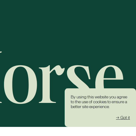
By using this website you agree
to the use of cookies to ensure a
better site experience.
→ Got it