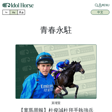
MENU
Aa
中文
Aa
Aa
青春永駐
莫瑾賢
【寰馬周報】杜俊誠杜拜手執強兵