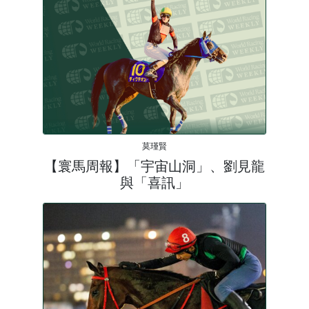
莫瑾賢
【寰馬周報】「宇宙山洞」、劉見龍
與「喜訊」