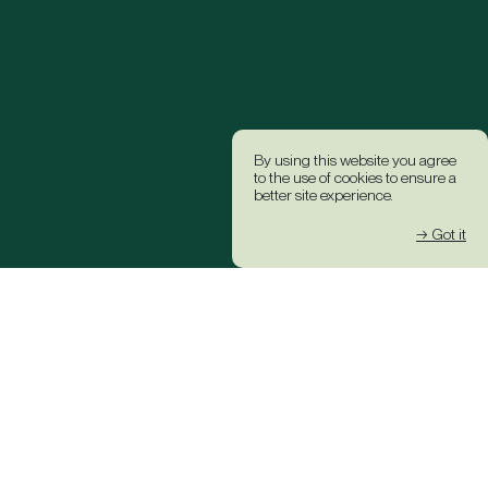
By using this website you agree
to the use of cookies to ensure a
better site experience.
→ Got it