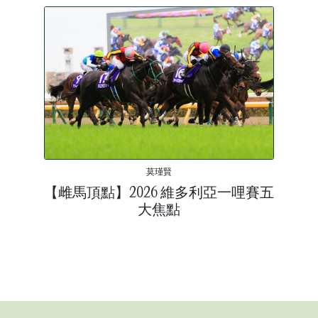
莫瑾賢
【雌馬頂點】2026 維多利亞一哩賽五
大焦點