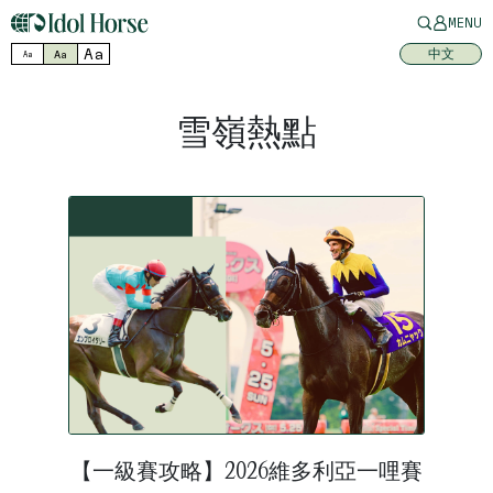
MENU
Aa
中文
Aa
Aa
雪嶺熱點
【一級賽攻略】2026維多利亞一哩賽